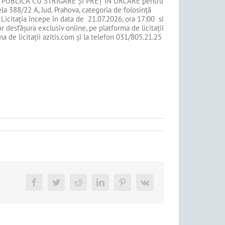
TAȚIE PUBLICĂ CU STRIGARE ȘI PREȚ ÎN URCARE pentru
la 388/22 A, Jud. Prahova, categoria de folosință
. Licitația începe în data de 21.07.2026, ora 17:00 si
or desfășura exclusiv online, pe platforma de licitații
ma de licitații azitis.com și la telefon 031/805.21.25
Facebook
Twitter
Reddit
LinkedIn
Pinterest
Vk