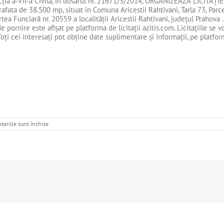
ecţia a-VII-a Civilă, în dosarul nr. 21671/3/2014, ORGANIZEAZĂ LICI
afata de 38.500 mp, situat in Comuna Aricestii Rahtivani, Tarla 73, Parce
tea Funciară nr. 20559 a localității Aricestii Rahtivani, județul Prahova 
 pornire este afișat pe platforma de licitații azitis.com. Licitaţiile se v
 Toți cei interesaţi pot obţine date suplimentare şi informaţii, pe platfor
pentru
ariile sunt închise
de
vanzare
teren
–
TIBIOIL
COMPANY
SRL