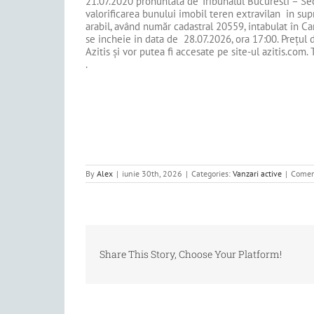
21.07.2020 pronuntata de Tribunalul Bucuresti – S
valorificarea bunului imobil teren extravilan in supr
arabil, având număr cadastral 20559, intabulat în Car
se incheie in data de 28.07.2026, ora 17:00. Prețul de
Azitis și vor putea fi accesate pe site-ul azitis.com.
.
By
Alex
|
iunie 30th, 2026
|
Categories:
Vanzari active
|
Coment
Share This Story, Choose Your Platform!