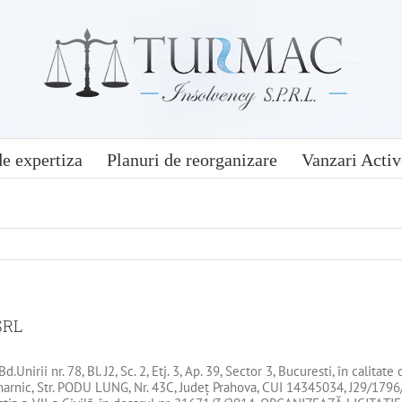
e expertiza
Planuri de reorganizare
Vanzari Activ
SRL
ii nr. 78, Bl. J2, Sc. 2, Etj. 3, Ap. 39, Sector 3, Bucuresti, în calitate 
rnic, Str. PODU LUNG, Nr. 43C, Județ Prahova, CUI 14345034, J29/1796/