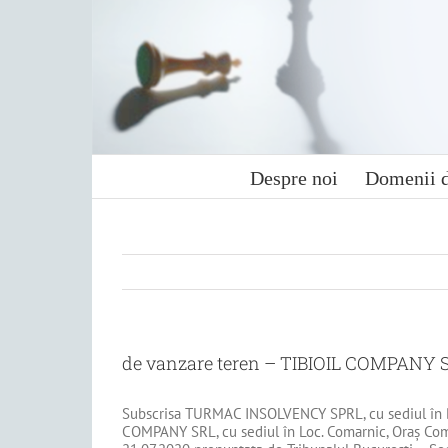
Skip
to
content
Despre noi
Domenii d
de vanzare teren – TIBIOIL COMPANY 
Subscrisa TURMAC INSOLVENCY SPRL, cu sediul în Bd.Unir
COMPANY SRL, cu sediul în Loc. Comarnic, Oraş Coma