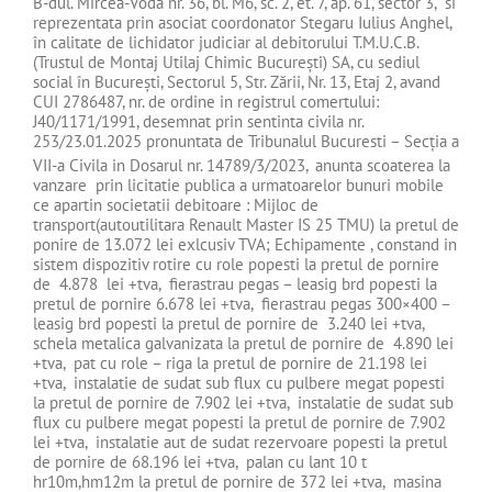
B-dul. Mircea-Voda nr. 36, bl. M6, sc. 2, et. 7, ap. 61, sector 3, si
reprezentata prin asociat coordonator Stegaru Iulius Anghel,
în calitate de lichidator judiciar al debitorului T.M.U.C.B.
(Trustul de Montaj Utilaj Chimic București) SA, cu sediul
social în Bucureşti, Sectorul 5, Str. Zării, Nr. 13, Etaj 2, avand
CUI 2786487, nr. de ordine in registrul comertului:
J40/1171/1991, desemnat prin sentinta civila nr.
253/23.01.2025 pronuntata de Tribunalul Bucuresti – Secţia a
VII-a Civila in Dosarul nr. 14789/3/2023,
anunta scoaterea la
vanzare prin licitatie publica a urmatoarelor bunuri mobile
ce apartin societatii debitoare : Mijloc de
transport(autoutilitara Renault Master IS 25 TMU) la pretul de
ponire de 13.072 lei exlcusiv TVA; Echipamente , constand in
sistem dispozitiv rotire cu role popesti la pretul de pornire
de 4.878 lei +tva, fierastrau pegas – leasig brd popesti la
pretul de pornire 6.678 lei +tva, fierastrau pegas 300×400 –
leasig brd popesti la pretul de pornire de 3.240 lei +tva,
schela metalica galvanizata la pretul de pornire de 4.890 lei
+tva, pat cu role – riga la pretul de pornire de 21.198 lei
+tva, instalatie de sudat sub flux cu pulbere megat popesti
la pretul de pornire de 7.902 lei +tva, instalatie de sudat sub
flux cu pulbere megat popesti la pretul de pornire de 7.902
lei +tva, instalatie aut de sudat rezervoare popesti la pretul
de pornire de 68.196 lei +tva, palan cu lant 10 t
hr10m,hm12m la pretul de pornire de 372 lei +tva, masina