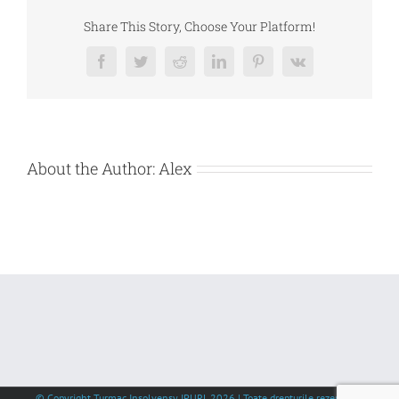
TMUCB
SA
Share This Story, Choose Your Platform!
Facebook
Twitter
Reddit
LinkedIn
Pinterest
Vk
About the Author:
Alex
© Copyright Turmac Insolvensy IPURL
2026 | Toate drepturile rezervate |