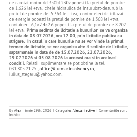
de carotat motor dd 350bl 230v popesti la pretul de pornire
de 1.626 lei +tva, cheie hidraulica de insurubat-desurub la
pretul de pornire de 5.364 lei +tva, contor electric trifazat
de energie popesti la pretul de pornire de 1.368 lei +tva,
container 6,1×2.4×2.6 popesti la pretul de pornire de 8.202
lei +tva.
Prima sedinta de licitatie a bunurilor se va organiza
in data de 08.07.2026, ora 12.00, prin licitatie publica cu
strigare. In cazul in care bunurile nu se vor vinde la primul
termen de licitatie, se vor organiza alte 4 sedinte de licitatie,
saptamanale in data de de 15.07.2026, 22.07.2026,
29.07.2026 si 05.08.2026 la aceeasi ora si in aceleasi
conditii.
Relatii suplimentare se pot obtine la tel.
031.805.21.25.,
office@turmacinsolvency.ro
,
iulius_stegaru@yahoo.com.
By
Alex
|
iunie 29th, 2026
|
Categories:
Vanzari active
|
Comentariile sunt
pentru
închise
DE
VANZARE
BUNURI
MOBILE
–