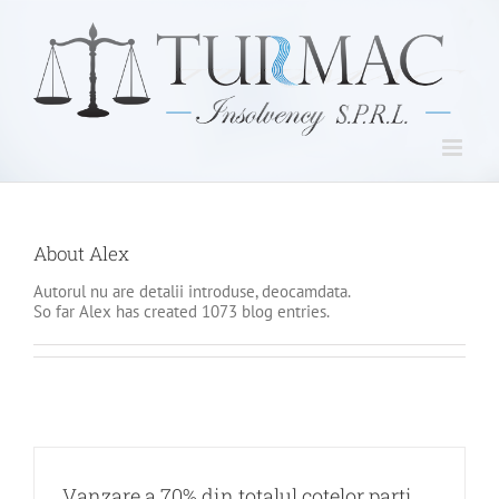
Skip
to
content
About
Alex
Autorul nu are detalii introduse, deocamdata.
So far Alex has created 1073 blog entries.
Vanzare a 70% din totalul cotelor parti