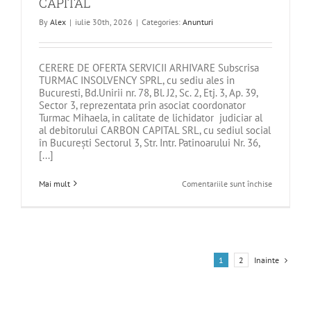
CAPITAL
By
Alex
|
iulie 30th, 2026
|
Categories:
Anunturi
CERERE DE OFERTA SERVICII ARHIVARE Subscrisa
TURMAC INSOLVENCY SPRL, cu sediu ales in
Bucuresti, Bd.Unirii nr. 78, Bl. J2, Sc. 2, Etj. 3, Ap. 39,
Sector 3, reprezentata prin asociat coordonator
Turmac Mihaela, in calitate de lichidator judiciar al
al debitorului CARBON CAPITAL SRL, cu sediul social
în București Sectorul 3, Str. Intr. Patinoarului Nr. 36,
[...]
pentru
Mai mult
Comentariile sunt închise
CERERE
OFERTA
SERVICII
DE
ARHIVARE
–
DEBITOAR
Inainte
1
2
CARBON
CAPITAL