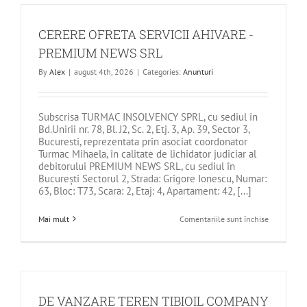
INTERNAT
COMPANIE
DE
CERERE OFRETA SERVICII AHIVARE -
PRODUCTI
SI
PREMIUM NEWS SRL
PUBLICITA
SRL
By
Alex
|
august 4th, 2026
|
Categories:
Anunturi
Subscrisa TURMAC INSOLVENCY SPRL, cu sediul în
Bd.Unirii nr. 78, Bl. J2, Sc. 2, Etj. 3, Ap. 39, Sector 3,
Bucuresti, reprezentata prin asociat coordonator
Turmac Mihaela, în calitate de lichidator judiciar al
debitorului PREMIUM NEWS SRL, cu sediul în
Bucureşti Sectorul 2, Strada: Grigore Ionescu, Numar:
63, Bloc: T73, Scara: 2, Etaj: 4, Apartament: 42, [...]
pentru
Mai mult
Comentariile sunt închise
CERERE
OFRETA
SERVICII
AHIVARE
-
PREMIUM
NEWS
SRL
DE VANZARE TEREN TIBIOIL COMPANY