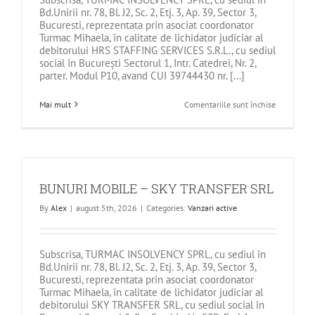
Bd.Unirii nr. 78, Bl. J2, Sc. 2, Etj. 3, Ap. 39, Sector 3,
Bucuresti, reprezentata prin asociat coordonator
Turmac Mihaela, în calitate de lichidator judiciar al
debitorului HRS STAFFING SERVICES S.R.L., cu sediul
social în București Sectorul 1, Intr. Catedrei, Nr. 2,
parter. Modul P10, avand CUI 39744430 nr. [...]
pentru
Mai mult
Comentariile sunt închise
BUNURI
MOBILE
–
HRS
STAFFING
SERVICES
SRL
BUNURI MOBILE – SKY TRANSFER SRL
By
Alex
|
august 5th, 2026
|
Categories:
Vanzari active
Subscrisa, TURMAC INSOLVENCY SPRL, cu sediul în
Bd.Unirii nr. 78, Bl. J2, Sc. 2, Etj. 3, Ap. 39, Sector 3,
Bucuresti, reprezentata prin asociat coordonator
Turmac Mihaela, în calitate de lichidator judiciar al
debitorului SKY TRANSFER SRL, cu sediul social în