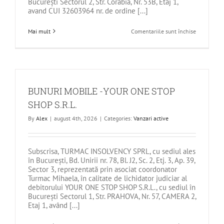
București Sectorul 2, Str. Corabia, Nr. 53B, Etaj 1,
avand CUI 32603964 nr. de ordine [...]
pentru
Mai mult
Comentariile sunt închise
BUNURI
MOBILE
–
SKY
TRANSFER
SRL
BUNURI MOBILE -YOUR ONE STOP
SHOP S.R.L.
By
Alex
|
august 4th, 2026
|
Categories:
Vanzari active
Subscrisa, TURMAC INSOLVENCY SPRL, cu sediul ales
în București, Bd. Unirii nr. 78, Bl. J2, Sc. 2, Etj. 3, Ap. 39,
Sector 3, reprezentată prin asociat coordonator
Turmac Mihaela, în calitate de lichidator judiciar al
debitorului YOUR ONE STOP SHOP S.R.L., cu sediul în
Bucureşti Sectorul 1, Str. PRAHOVA, Nr. 57, CAMERA 2,
Etaj 1, având [...]