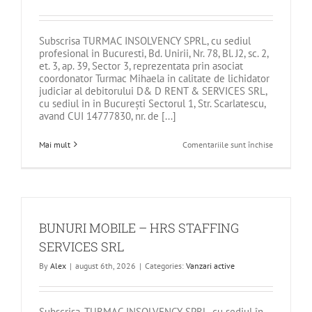
Subscrisa TURMAC INSOLVENCY SPRL, cu sediul
profesional in Bucuresti, Bd. Unirii, Nr. 78, Bl. J2, sc. 2,
et. 3, ap. 39, Sector 3, reprezentata prin asociat
coordonator Turmac Mihaela in calitate de lichidator
judiciar al debitorului D& D RENT & SERVICES SRL,
cu sediul in in Bucureşti Sectorul 1, Str. Scarlatescu,
avand CUI 14777830, nr. de [...]
pentru
Mai mult
Comentariile sunt închise
DE
VANZARE
BUNURI
MOBILE
–
DEBITOAR
D&D
RENT
BUNURI MOBILE – HRS STAFFING
&
SERVICES
SERVICES SRL
SRL
By
Alex
|
august 6th, 2026
|
Categories:
Vanzari active
Subscrisa, TURMAC INSOLVENCY SPRL, cu sediul în