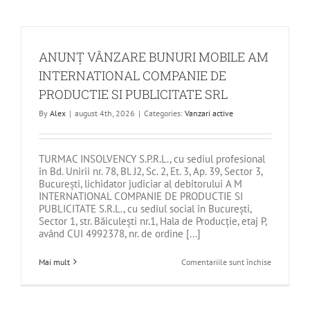
BUNURI
MOBILE
–
DEBITOAR
IONEL
FOREST
ANUNȚ VÂNZARE BUNURI MOBILE AM
BEST
SRL
INTERNATIONAL COMPANIE DE
PRODUCTIE SI PUBLICITATE SRL
By
Alex
|
august 4th, 2026
|
Categories:
Vanzari active
TURMAC INSOLVENCY S.P.R.L., cu sediul profesional
în Bd. Unirii nr. 78, Bl. J2, Sc. 2, Et. 3, Ap. 39, Sector 3,
București, lichidator judiciar al debitorului A M
INTERNATIONAL COMPANIE DE PRODUCTIE SI
PUBLICITATE S.R.L., cu sediul social în București,
Sector 1, str. Băiculești nr.1, Hala de Producție, etaj P,
având CUI 4992378, nr. de ordine [...]
pentru
Mai mult
Comentariile sunt închise
ANUNȚ
VÂNZARE
BUNURI
MOBILE
AM