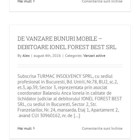
pentru
Mai mult
Comentariile sunt închise
BUNURI
MOBILE
-
YOUR
ONE
STOP
SHOP
S.R.L.
DE VANZARE BUNURI MOBILE –
DEBITOARE IONEL FOREST BEST SRL
By
Alex
|
august 4th, 2026
|
Categories:
Vanzari active
Subscrisa TURMAC INSOLVENCY SPRL, cu sediul
profesional in Bucuresti, Bd. Unirii, Nr.78, Bl.J2, sc.2,
et.3, ap.39, Sector 3, reprezentata prin asociat
coordonator Balanoiu Anca Ionela in calitate de
lichidator judiciar al debitorului IONEL FOREST BEST
SRL, cu sediul in Bucuresti, Sector 2, Str.
Franzelarilor, Nr. 24, mansarda, Etaj 1, Apartament 2,
avand CUI 30960162, nr. de [...]
pentru
Mai mult
Comentariile sunt închise
DE
VANZARE