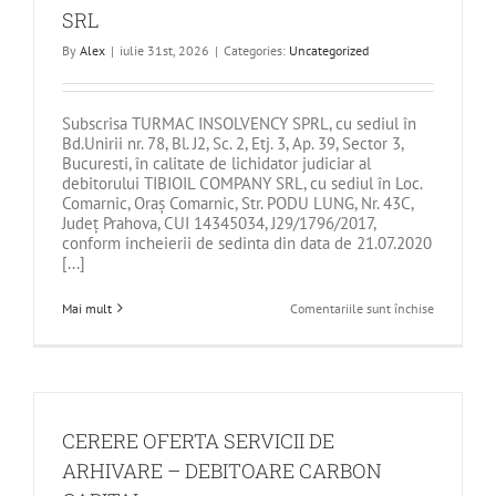
SRL
By
Alex
|
iulie 31st, 2026
|
Categories:
Uncategorized
Subscrisa TURMAC INSOLVENCY SPRL, cu sediul în
Bd.Unirii nr. 78, Bl. J2, Sc. 2, Etj. 3, Ap. 39, Sector 3,
Bucuresti, în calitate de lichidator judiciar al
debitorului TIBIOIL COMPANY SRL, cu sediul în Loc.
Comarnic, Oraş Comarnic, Str. PODU LUNG, Nr. 43C,
Județ Prahova, CUI 14345034, J29/1796/2017,
conform incheierii de sedinta din data de 21.07.2020
[...]
pentru
Mai mult
Comentariile sunt închise
DE
VANZARE
TEREN
TIBIOIL
COMPANY
SRL
CERERE OFERTA SERVICII DE
ARHIVARE – DEBITOARE CARBON