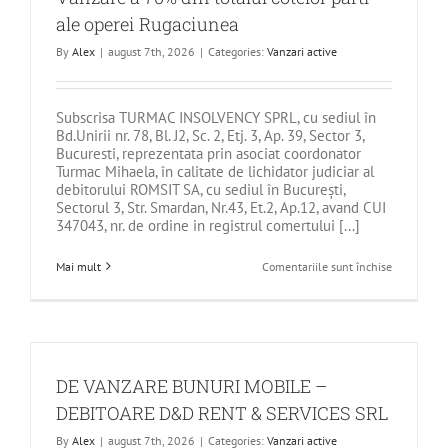
ale operei Rugaciunea
By
Alex
|
august 7th, 2026
|
Categories:
Vanzari active
Subscrisa TURMAC INSOLVENCY SPRL, cu sediul în
Bd.Unirii nr. 78, Bl. J2, Sc. 2, Etj. 3, Ap. 39, Sector 3,
Bucuresti, reprezentata prin asociat coordonator
Turmac Mihaela, în calitate de lichidator judiciar al
debitorului ROMSIT SA, cu sediul în Bucureşti,
Sectorul 3, Str. Smardan, Nr.43, Et.2, Ap.12, avand CUI
347043, nr. de ordine in registrul comertului [...]
pentru
Mai mult
Comentariile sunt închise
Vanzare
a
70%
din
totalul
cotelor
parti
ale
DE VANZARE BUNURI MOBILE –
operei
Rugaciune
DEBITOARE D&D RENT & SERVICES SRL
By
Alex
|
august 7th, 2026
|
Categories:
Vanzari active