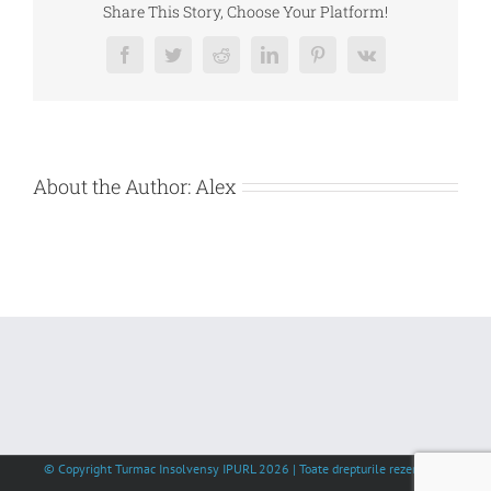
ISPH
Share This Story, Choose Your Platform!
PROJECT
DEVELOPMENT
SA
Facebook
Twitter
Reddit
LinkedIn
Pinterest
Vk
About the Author:
Alex
© Copyright Turmac Insolvensy IPURL
2026 | Toate drepturile rezervate |