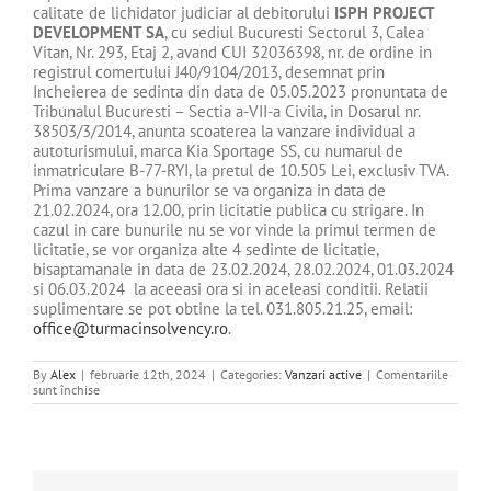
calitate de lichidator judiciar al debitorului
ISPH PROJECT
DEVELOPMENT
SA
, cu sediul Bucuresti Sectorul 3, Calea
Vitan, Nr. 293, Etaj 2, avand CUI 32036398, nr. de ordine in
registrul comertului J40/9104/2013, desemnat prin
Incheierea de sedinta din data de 05.05.2023 pronuntata de
Tribunalul Bucuresti – Sectia a-VII-a Civila, in Dosarul nr.
38503/3/2014, anunta scoaterea la vanzare individual a
autoturismului, marca Kia Sportage SS, cu numarul de
inmatriculare B-77-RYI, la pretul de 10.505 Lei, exclusiv TVA.
Prima vanzare a bunurilor se va organiza in data de
21.02.2024, ora 12.00, prin licitatie publica cu strigare. In
cazul in care bunurile nu se vor vinde la primul termen de
licitatie, se vor organiza alte 4 sedinte de licitatie,
bisaptamanale in data de 23.02.2024, 28.02.2024, 01.03.2024
si 06.03.2024 la aceeasi ora si in aceleasi conditii. Relatii
suplimentare se pot obtine la tel. 031.805.21.25, email:
office@turmacinsolvency.ro
.
By
Alex
|
februarie 12th, 2024
|
Categories:
Vanzari active
|
Comentariile
pentru
sunt închise
DE
VANZARE
BUN
MOBIL
–
DEBITOARE