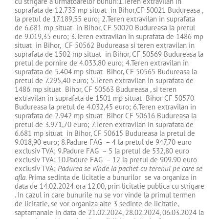
cu strigare a urmatoarelor bunuri:1.Teren extravilan in
suprafata de 12.733 mp situat in Bihor,CF 50021 Budureasa ,
la pretul de 17.189,55 euro; 2.Teren extravilan in suprafata
de 6.681 mp situat in Bihor, CF 50020 Budureasa la pretul
de 9.019,35 euro; 3.Teren extravilan in suprafata de 1486 mp
situat in Bihor, CF 50562 Budureasa si teren extravilan in
suprafata de 1502 mp situat in Bihor, CF 50569 Budureasa la
pretul de pornire de 4.033,80 euro; 4.Teren extravilan in
suprafata de 5.404 mp situat Bihor, CF 50565 Budureasa la
pretul de 7.295,40 euro; 5.Teren extravilan in suprafata de
1486 mp situat Bihor, CF 50563 Budureasa , si teren
extravilan in suprafata de 1501 mp situat Bihor CF 50570
Budureasa la pretul de 4.032,45 euro; 6.Teren extravilan in
suprafata de 2.942 mp situat Bihor CF 50616 Budureasa la
pretul de 3.971,70 euro; 7.Teren extravilan in suprafata de
6.681 mp situat in Bihor, CF 50615 Budureasa la pretul de
9.018,90 euro; 8.Padure FAG – 4 la pretul de 947,70 euro
exclusiv TVA; 9.Padure FAG – 5 la pretul de 532,80 euro
exclusiv TVA; 10.Padure FAG – 12 la pretul de 909.90 euro
exclusiv TVA;
Padurea se vinde la pachet cu terenul pe care se
afla.
Prima sedinta de licitatie a bunurilor se va organiza in
data de 14.02.2024 ora 12.00, prin licitatie publica cu strigare
. In cazul in care bunurile nu se vor vinde la primul termen
de licitatie, se vor organiza alte 3 sedinte de licitatie,
saptamanale in data de 21.02.2024, 28.02.2024, 06.03.2024 la