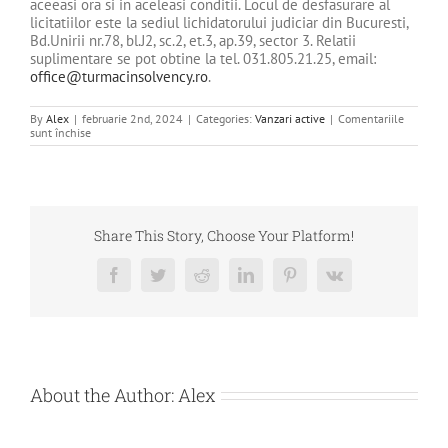
aceeasi ora si in aceleasi conditii. Locul de desfasurare al
licitatiilor este la sediul lichidatorului judiciar din Bucuresti,
Bd.Unirii nr.78, bl.J2, sc.2, et.3, ap.39, sector 3. Relatii
suplimentare se pot obtine la tel. 031.805.21.25, email:
office@turmacinsolvency.ro
.
By
Alex
|
februarie 2nd, 2024
|
Categories:
Vanzari active
|
Comentariile
pentru
sunt închise
DE
VANZARE
TERENURI
–
GEOASSET
SRL
Share This Story, Choose Your Platform!
Facebook
Twitter
Reddit
LinkedIn
Pinterest
Vk
About the Author:
Alex