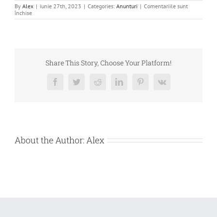
By
Alex
|
iunie 27th, 2023
|
Categories:
Anunturi
|
Comentariile sunt
pentru
închise
CERERE
OFERTA
SERVICII
ARHIVARE
DEBITOARE
ISPH
PROJECT
Share This Story, Choose Your Platform!
DEVELOPMENT
SA
Facebook
Twitter
Reddit
LinkedIn
Pinterest
Vk
About the Author:
Alex