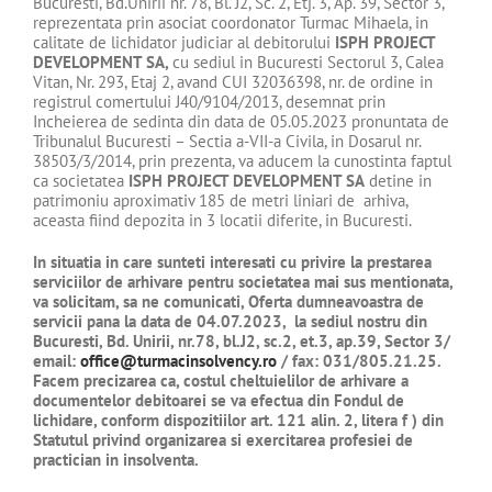
Bucuresti, Bd.Unirii nr. 78, Bl. J2, Sc. 2, Etj. 3, Ap. 39, Sector 3,
reprezentata prin asociat coordonator Turmac Mihaela, in
calitate de lichidator judiciar al debitorului
ISPH PROJECT
DEVELOPMENT SA,
cu sediul in Bucuresti Sectorul 3, Calea
Vitan, Nr. 293, Etaj 2, avand CUI 32036398, nr. de ordine in
registrul comertului J40/9104/2013, desemnat prin
Incheierea de sedinta din data de 05.05.2023 pronuntata de
Tribunalul Bucuresti – Sectia a-VII-a Civila, in Dosarul nr.
38503/3/2014, prin prezenta, va aducem la cunostinta faptul
ca societatea
ISPH PROJECT DEVELOPMENT SA
detine in
patrimoniu aproximativ 185 de metri liniari de arhiva,
aceasta fiind depozita in 3 locatii diferite, in Bucuresti.
In situatia in care sunteti interesati cu privire la prestarea
serviciilor de arhivare pentru societatea mai sus mentionata,
va solicitam, sa ne comunicati, Oferta dumneavoastra de
servicii pana la data de 04.07.2023, la sediul nostru din
Bucuresti,
Bd. Unirii, nr.78, bl.J2, sc.2, et.3, ap.39, Sector 3
/
email:
office@turmacinsolvency.ro
/ fax: 031/805.21.25.
Facem precizarea ca, costul cheltuielilor de arhivare a
documentelor debitoarei se va efectua din Fondul de
lichidare, conform dispozitiilor art. 121 alin. 2, litera f ) din
Statutul privind organizarea si exercitarea profesiei de
practician in insolventa.