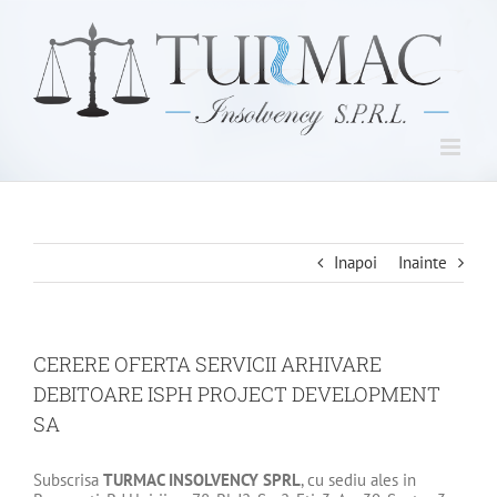
Skip
to
content
Inapoi
Inainte
CERERE OFERTA SERVICII ARHIVARE
DEBITOARE ISPH PROJECT DEVELOPMENT
SA
Subscrisa
TURMAC INSOLVENCY SPRL
, cu sediu ales in