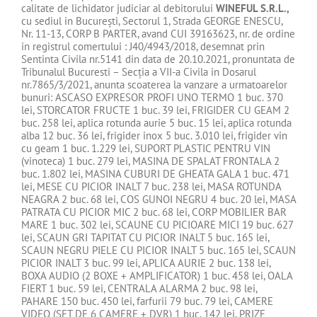
calitate de lichidator judiciar al debitorului
WINEFUL S.R.L.
,
cu sediul in Bucureşti, Sectorul 1, Strada GEORGE ENESCU,
Nr. 11-13, CORP B PARTER, avand CUI 39163623, nr. de ordine
in registrul comertului : J40/4943/2018, desemnat prin
Sentinta Civila nr.5141 din data de 20.10.2021, pronuntata de
Tribunalul Bucuresti – Secţia a VII-a Civila in Dosarul
nr.7865/3/2021, anunta scoaterea la vanzare a urmatoarelor
bunuri: ASCASO EXPRESOR PROFI UNO TERMO 1 buc. 370
lei, STORCATOR FRUCTE 1 buc. 39 lei, FRIGIDER CU GEAM 2
buc. 258 lei, aplica rotunda aurie 5 buc. 15 lei, aplica rotunda
alba 12 buc. 36 lei, frigider inox 5 buc. 3.010 lei, frigider vin
cu geam 1 buc. 1.229 lei, SUPORT PLASTIC PENTRU VIN
(vinoteca) 1 buc. 279 lei, MASINA DE SPALAT FRONTALA 2
buc. 1.802 lei, MASINA CUBURI DE GHEATA GALA 1 buc. 471
lei, MESE CU PICIOR INALT 7 buc. 238 lei, MASA ROTUNDA
NEAGRA 2 buc. 68 lei, COS GUNOI NEGRU 4 buc. 20 lei, MASA
PATRATA CU PICIOR MIC 2 buc. 68 lei, CORP MOBILIER BAR
MARE 1 buc. 302 lei, SCAUNE CU PICIOARE MICI 19 buc. 627
lei, SCAUN GRI TAPITAT CU PICIOR INALT 5 buc. 165 lei,
SCAUN NEGRU PIELE CU PICIOR INALT 5 buc. 165 lei, SCAUN
PICIOR INALT 3 buc. 99 lei, APLICA AURIE 2 buc. 138 lei,
BOXA AUDIO (2 BOXE + AMPLIFICATOR) 1 buc. 458 lei, OALA
FIERT 1 buc. 59 lei, CENTRALA ALARMA 2 buc. 98 lei,
PAHARE 150 buc. 450 lei, farfurii 79 buc. 79 lei, CAMERE
VIDEO (SET DE 6 CAMERE + DVR) 1 buc. 142 lei, PRIZE