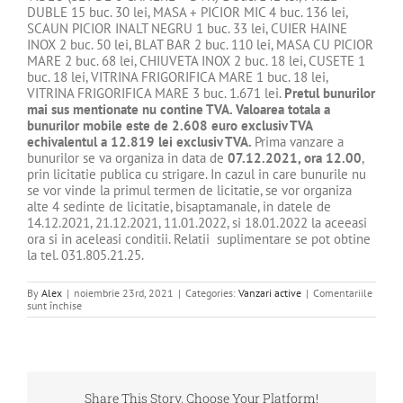
DUBLE 15 buc. 30 lei, MASA + PICIOR MIC 4 buc. 136 lei,
SCAUN PICIOR INALT NEGRU 1 buc. 33 lei, CUIER HAINE
INOX 2 buc. 50 lei, BLAT BAR 2 buc. 110 lei, MASA CU PICIOR
MARE 2 buc. 68 lei, CHIUVETA INOX 2 buc. 18 lei, CUSETE 1
buc. 18 lei, VITRINA FRIGORIFICA MARE 1 buc. 18 lei,
VITRINA FRIGORIFICA MARE 3 buc. 1.671 lei.
Pretul bunurilor
mai sus mentionate nu contine TVA. Valoarea totala a
bunurilor mobile este de
2.608
euro exclusiv TVA
echivalentul a
12.819
lei exclusiv TVA.
Prima vanzare a
bunurilor se va organiza in data de
07.12.2021, ora 12.00
,
prin licitatie publica cu strigare. In cazul in care bunurile nu
se vor vinde la primul termen de licitatie, se vor organiza
alte 4 sedinte de licitatie, bisaptamanale, in datele de
14.12.2021, 21.12.2021, 11.01.2022, si 18.01.2022 la aceeasi
ora si in aceleasi conditii. Relatii suplimentare se pot obtine
la tel. 031.805.21.25.
By
Alex
|
noiembrie 23rd, 2021
|
Categories:
Vanzari active
|
Comentariile
pentru
sunt închise
DE
VANZARE
BUNURI
MOBILE/OBIECTE
DE
INVENTAR
APARTINAND
Share This Story, Choose Your Platform!