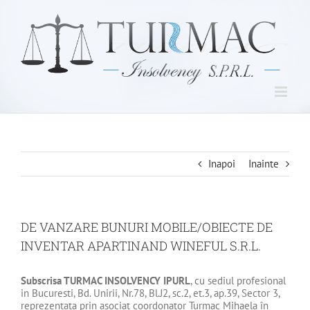
Skip
to
content
Inapoi
Inainte
DE VANZARE BUNURI MOBILE/OBIECTE DE
INVENTAR APARTINAND WINEFUL S.R.L.
Subscrisa
TURMAC INSOLVENCY IPURL
, cu sediul profesional
in Bucuresti, Bd. Unirii, Nr.78, Bl.J2, sc.2, et.3, ap.39, Sector 3,
reprezentata prin asociat coordonator Turmac Mihaela în