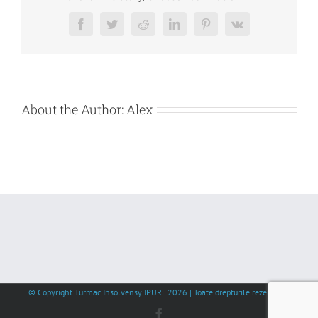
WINEFUL
S.R.L.
Facebook
Twitter
Reddit
LinkedIn
Pinterest
Vk
About the Author:
Alex
© Copyright Turmac Insolvensy IPURL
2026 | Toate drepturile rezervate |
Facebook