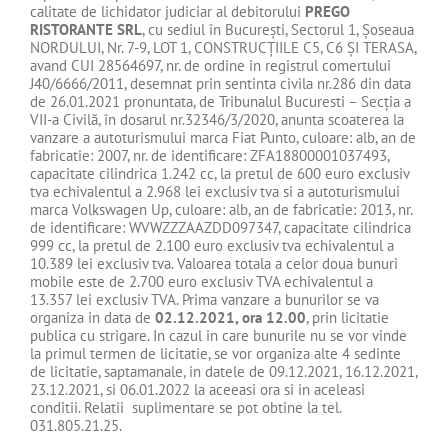
calitate de lichidator judiciar al debitorului
PREGO
RISTORANTE SRL
, cu sediul în Bucureşti, Sectorul 1, Şoseaua
NORDULUI, Nr. 7-9, LOT 1, CONSTRUCŢIILE C5, C6 ŞI TERASA,
avand CUI 28564697, nr. de ordine in registrul comertului
J40/6666/2011, desemnat prin sentinta civila nr.286 din data
de 26.01.2021 pronuntata, de Tribunalul Bucuresti – Secţia a
VII-a Civilă, în dosarul nr.32346/3/2020, anunta scoaterea la
vanzare a autoturismului marca Fiat Punto, culoare: alb, an de
fabricatie: 2007, nr. de identificare: ZFA18800001037493,
capacitate cilindrica 1.242 cc, la pretul de 600 euro exclusiv
tva echivalentul a 2.968 lei exclusiv tva si a autoturismului
marca Volkswagen Up, culoare: alb, an de fabricatie: 2013, nr.
de identificare: WVWZZZAAZDD097347, capacitate cilindrica
999 cc, la pretul de 2.100 euro exclusiv tva echivalentul a
10.389 lei exclusiv tva. Valoarea totala a celor doua bunuri
mobile este de 2.700 euro exclusiv TVA echivalentul a
13.357 lei exclusiv TVA. Prima vanzare a bunurilor se va
organiza in data de
02.12.2021, ora 12.00
, prin licitatie
publica cu strigare. In cazul in care bunurile nu se vor vinde
la primul termen de licitatie, se vor organiza alte 4 sedinte
de licitatie, saptamanale, in datele de 09.12.2021, 16.12.2021,
23.12.2021, si 06.01.2022 la aceeasi ora si in aceleasi
conditii. Relatii suplimentare se pot obtine la tel.
031.805.21.25.