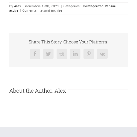
By
Alex
|
noiembrie 19th, 2021
|
Categories:
Uncategorized
,
Vanzari
pentru
active
|
Comentariile sunt închise
DE
VANZARE
AUTOTURISME
APARTINAND
PREGO
RISTORANTE
SRL
Share This Story, Choose Your Platform!
Facebook
Twitter
Reddit
LinkedIn
Pinterest
Vk
About the Author:
Alex