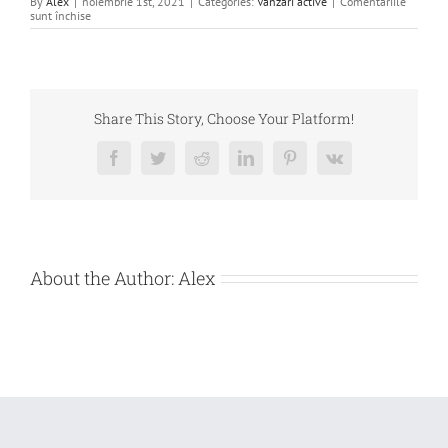
By
Alex
|
noiembrie 1st, 2021
|
Categories:
Vanzari active
|
Comentariile
pentru
sunt închise
DE
VANZARE
TEREN
SITUAT
IN
BUDESTI,
JUD.
Share This Story, Choose Your Platform!
CALARASI
Facebook
Twitter
Reddit
LinkedIn
Pinterest
Vk
About the Author:
Alex