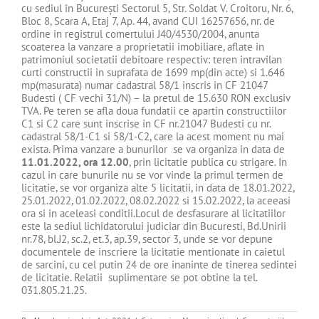
cu sediul în Bucureşti Sectorul 5, Str. Soldat V. Croitoru, Nr. 6,
Bloc 8, Scara A, Etaj 7, Ap. 44, avand CUI 16257656, nr. de
ordine in registrul comertului J40/4530/2004, anunta
scoaterea la vanzare a proprietatii imobiliare, aflate in
patrimoniul societatii debitoare respectiv: teren intravilan
curti constructii in suprafata de 1699 mp(din acte) si 1.646
mp(masurata) numar cadastral 58/1 inscris in CF 21047
Budesti ( CF vechi 31/N) – la pretul de 15.630 RON exclusiv
TVA. Pe teren se afla doua fundatii ce apartin constructiilor
C1 si C2 care sunt inscrise in CF nr.21047 Budesti cu nr.
cadastral 58/1-C1 si 58/1-C2, care la acest moment nu mai
exista. Prima vanzare a bunurilor se va organiza in data de
11.01.2022, ora 12.00
, prin licitatie publica cu strigare. In
cazul in care bunurile nu se vor vinde la primul termen de
licitatie, se vor organiza alte 5 licitatii, in data de 18.01.2022,
25.01.2022, 01.02.2022, 08.02.2022 si 15.02.2022, la aceeasi
ora si in aceleasi conditii.Locul de desfasurare al licitatiilor
este la sediul lichidatorului judiciar din Bucuresti, Bd.Unirii
nr.78, bl.J2, sc.2, et.3, ap.39, sector 3, unde se vor depune
documentele de inscriere la licitatie mentionate in caietul
de sarcini, cu cel putin 24 de ore inaninte de tinerea sedintei
de licitatie. Relatii suplimentare se pot obtine la tel.
031.805.21.25.