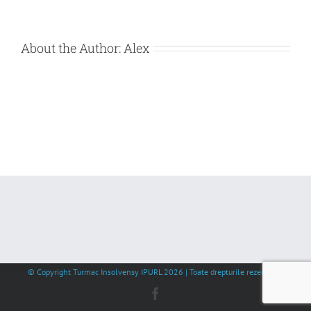
About the Author:
Alex
© Copyright Turmac Insolvensy IPURL
2026 | Toate drepturile rezervate |
Facebook