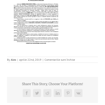
pentru
By
Alex
|
aprilie 22nd, 2019
|
Comentariile sunt închise
Publicatie
vanzare
Share This Story, Choose Your Platform!
Facebook
Twitter
Reddit
LinkedIn
Pinterest
Vk