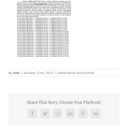
pentru
By
Alex
|
ianuarie 22nd, 2019
|
Comentariile sunt închise
Publicatie
vanzare-
1
Share This Story, Choose Your Platform!
Facebook
Twitter
Reddit
LinkedIn
Pinterest
Vk