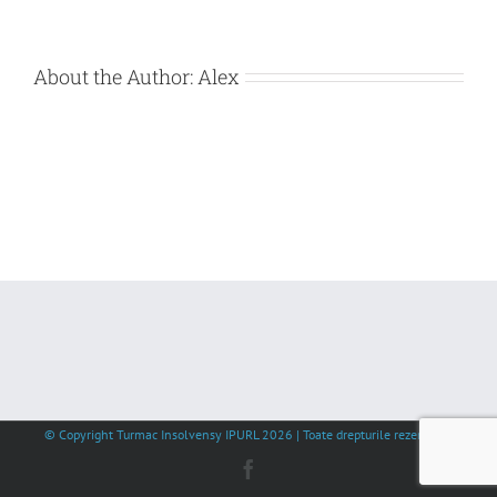
About the Author:
Alex
© Copyright Turmac Insolvensy IPURL
2026 | Toate drepturile rezervate |
Facebook