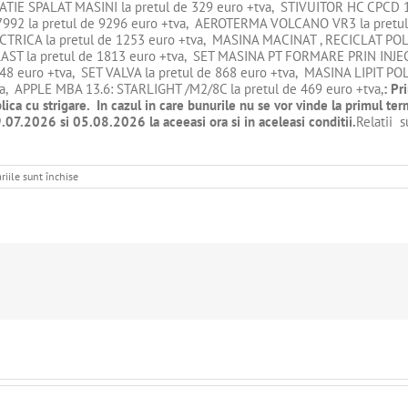
ATIE SPALAT MASINI la pretul de 329 euro +tva, STIVUITOR HC CPCD 
92 la pretul de 9296 euro +tva, AEROTERMA VOLCANO VR3 la pretu
ECTRICA la pretul de 1253 euro +tva, MASINA MACINAT , RECICLAT POL
 la pretul de 1813 euro +tva, SET MASINA PT FORMARE PRIN INJECTI
 euro +tva, SET VALVA la pretul de 868 euro +tva, MASINA LIPIT POL
, APPLE MBA 13.6: STARLIGHT /M2/8C la pretul de 469 euro +tva,
:
Pri
lica cu strigare.
In cazul in care bunurile nu se vor vinde la primul ter
.07.2026 si 05.08.2026 la aceeasi ora si in aceleasi conditii.
Relatii s
pentru
iile sunt închise
DE
VANZARE
BUNURI
MOBILE
SI
IMOBILE
–
MULTIGRUP
EPC
S.R.L.