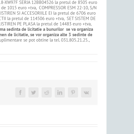
18-XW97F SERIA 12BB04526 la pretul de 8505 euro
l de 1015 euro +tva, COMPRESSOR ESM 22-10, S/N
ISTIREN SI ACCESORIILE EI la pretul de 6706 euro
I la pretul de 114506 euro +tva, SET SISTEM DE
ISTIREN PE PLASA la pretul de 14483 euro +tva,
ma sedinta de licitatie a bunurilor se va organiza
men de licitatie, se vor organiza alte 3 sedinte de
uplimentare se pot obtine la tel. 031.805.21.25.,
Facebook
Twitter
Reddit
LinkedIn
Pinterest
Vk