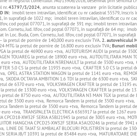
dine in registrul comertului: J40/13906/2016, desemnat prin sentinta c
l nr.
43797/3/2024
,
anunta scoaterea la vanzare prin licitatie public
ND IN:
imobil teren intravilan, identificat cu nr cadastral 55579, înscris
1, în suprafață de 1022 mp; imobil teren intravilan, identificat cu nr ca
Ilfov, cod poștal 077071, în suprafață de 391 mp; imobil teren intravilan,
om. Cornetu, Jud. Ilfov, cod poștal 077071, în suprafață de 64 mp; imobil
at în Loc. Buda, Com. Cornetu, Jud. Ilfov, cod poștal 077071, în suprafaț
 – la pretul de pornire de 140,000 euro exclusiv TVA
. 2.
autovehiculul
4-MTG la pretul de pornire de 16.800 euro exclusiv TVA
; Bunuri mobi
GA la pretul de 46900 euro +tva, AUTOTURISM AUDI la pretul de 3
EN TOUAREG la pretul de 18900 euro +tva, AUTOUTILITARA MAN TGX 
euro +tva, AUTOUTILITARA N3RENAULT la pretul de 3500 euro +tva, C
FTER 5.0 CS la pretul de 11935 euro +tva, CRAFTER 5.0 CS la pretul 
+tva, OPEL ASTRA STATION WAGON la pretul de 1141 euro +tva, REMOR
a, SKODA OCTAVIA AMBITION 1.6 TDI la pretul de 6300 euro +tva, SK
pretul de 6370 euro +tva, VOLKSWAGEN CRAFTER la pretul de 13195
la pretul de 13300 euro +tva, VOLKSWAGEN CRAFTER la pretul de 13
 pretul de 8750 euro +tva, AUTOUTILITARA N3 MAN TGX la pretul 
etul de 3500 euro +tva, Remorca Tandem la pretul de 3500 euro +tva,
rca Tandem la pretul de 3500 euro +tva, Remorca Tandem la pretul de
00 euro +tva, TRANSPALETA ELECTRICA 6365917 la pretul de 1267 eu
HA CPCD18-XW32F SERIA A5BJ21945 la pretul de 3003 euro +tva, 
TIVUITOR HANGCHA CPCD25-XW32F SERIA A5AI20246 la pretul de 394
va, LINIE DE TAIAT SI AMBALAT BLOCURI POLISTIREN la pretul de 1306
N SERIA JB/T 10391 la pretul de 85484 euro +tva, MATURATOARE DIES