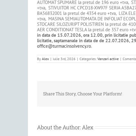
AUTOMAT SPUMARE la pretul de 196 euro +tva, ST
+tva, STIVUITOR HC CPCD18-XW97F SERIA A5BA279
BA56832001 la pretul de 4354 euro +tva, LIZA EL
+tva, MASINA SEMIAUTOMATA DE INFOLIAT ECOPLAST
STOCARE SILOZURIPT POLISTIREN la pretul de 41048
AER CONDITIONAT TESLA la pretul de 357 euro +tva
in data de 15.07.2026, ora 12.00, prin licitatie pub
licitatie, saptamanale in data de de 22.07.2026, 29
office@turmacinsolvency.ro
.
By
Alex
|
iulie 3rd, 2026
|
Categories:
Vanzari active
|
Comentar
Share This Story, Choose Your Platform!
About the Author:
Alex