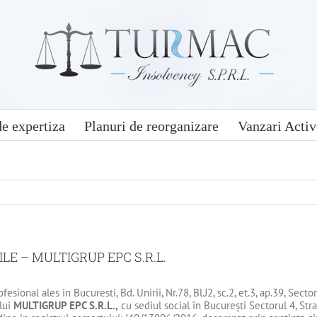
e expertiza
Planuri de reorganizare
Vanzari Activ
LE – MULTIGRUP EPC S.R.L.
ofesional ales in Bucuresti, Bd. Unirii, Nr.78, Bl.J2, sc.2, et.3, ap.39, Se
ului
MULTIGRUP EPC S.R.L.,
cu sediul social în Bucureşti Sectorul 4, Stra