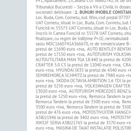
P+1, Apartament: 23, avand CUI 36662742, nr. de or
Tribunalul Bucuresti – Secţia a VII-a Civilă, în dosaru
societatii debitoare :
1. BUNURI IMOBILE CONSTA
Loc. Buda, Com. Cornetu, Jud. Ilfov, cod poștal 07707
UAT Cornetu, situat în Loc. Buda, Com. Cornetu, Jud. 
Funciră nr. 55573 UAT Cornetu, situat în Loc. Buda, C
înscris în Cartea Funciră nr. 55578 UAT Cornetu, situ
finalizare, cu regim de înălțime P+1E, neintabulată
sasiu WDC1660741A366670, nr de inmatriculare B-2
pretul de 11690 euro +tva, AUTO BENTLEY BENTAY
pretul de 17150 euro +tva, AUTOTURISM VOLKSWAG
AUTOUTILITARA MAN TGA 18.440 la pretul de 4200 
CRAFTER 5.0 CS la pretul de 12040 euro +tva, CRA
euro +tva, HYUNDAI IX35 la pretul de 4340 euro 
SEMIREMORCA SCHMITZ la pretul de 7980 euro +tv
euro +tva, SKODA OCTAVIA AMBITION 1.6 TDI la 
pretul de 5250 euro +tva, VOLKSWAGEN CRAFTER 
13020 euro +tva, AUTOTURISM MERCEDES BENZ la
la pretul de 5250 euro +tva, Remorca Tandem la pr
Remorca Tandem la pretul de 3500 euro +tva, Remo
3500 euro +tva, Remorca Tandem la pretul de 35
pretul de 476 euro +tva, MOTOSTIVUITOR HANGC
A5BJ21946 la pretul de 3402 euro +tva, MOTOS
XW32F SERIA A5BJ21765 la pretul de 3570 euro +t
euro +tva, MASINA DE TAIAT INSTALATIE POLISTIRE