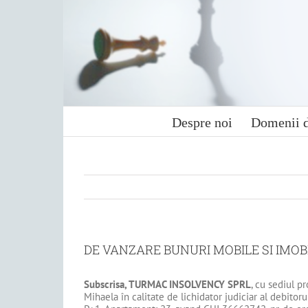
Skip
to
content
Despre noi
Domenii d
DE VANZARE BUNURI MOBILE SI IMOBI
Subscrisa, TURMAC INSOLVENCY SPRL
, cu sediul pr
Mihaela în calitate de lichidator judiciar al debitor