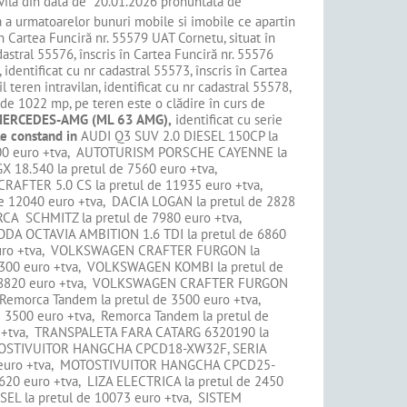
ivila din data de 20.01.2026 pronuntata de
a a urmatoarelor bunuri mobile si imobile ce apartin
 în Cartea Funciră nr. 55579 UAT Cornetu, situat în
dastral 55576, înscris în Cartea Funciră nr. 55576
 identificat cu nr cadastral 55573, înscris în Cartea
 teren intravilan, identificat cu nr cadastral 55578,
ă de 1022 mp, pe teren este o clădire în curs de
 MERCEDES-AMG (ML 63 AMG),
identificat cu serie
le constand in
AUDI Q3 SUV 2.0 DIESEL 150CP la
5000 euro +tva, AUTOTURISM PORSCHE CAYENNE la
18.540 la pretul de 7560 euro +tva,
RAFTER 5.0 CS la pretul de 11935 euro +tva,
de 12040 euro +tva, DACIA LOGAN la pretul de 2828
CA SCHMITZ la pretul de 7980 euro +tva,
ODA OCTAVIA AMBITION 1.6 TDI la pretul de 6860
 euro +tva, VOLKSWAGEN CRAFTER FURGON la
300 euro +tva, VOLKSWAGEN KOMBI la pretul de
de 8820 euro +tva, VOLKSWAGEN CRAFTER FURGON
 Remorca Tandem la pretul de 3500 euro +tva,
 3500 euro +tva, Remorca Tandem la pretul de
ro +tva, TRANSPALETA FARA CATARG 6320190 la
MOTOSTIVUITOR HANGCHA CPCD18-XW32F, SERIA
1 euro +tva, MOTOSTIVUITOR HANGCHA CPCD25-
20 euro +tva, LIZA ELECTRICA la pretul de 2450
EL la pretul de 10073 euro +tva, SISTEM