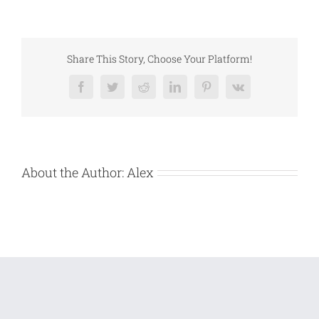
VANZARE
BUNURI
MOBILE
–
DEBITOARE
IONEL
Share This Story, Choose Your Platform!
FOREST
BEST
SRL
Facebook
Twitter
Reddit
LinkedIn
Pinterest
Vk
About the Author:
Alex