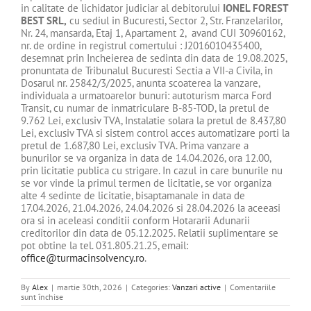
in calitate de lichidator judiciar al debitorului
IONEL FOREST
BEST SRL
,
cu sediul in Bucuresti, Sector 2, Str. Franzelarilor,
Nr. 24, mansarda, Etaj 1, Apartament 2, avand CUI 30960162,
nr. de ordine in registrul comertului : J2016010435400,
desemnat prin Incheierea de sedinta din data de 19.08.2025,
pronuntata de Tribunalul Bucuresti Sectia a VII-a Civila, in
Dosarul nr. 25842/3/2025, anunta scoaterea la vanzare,
individuala a urmatoarelor bunuri: autoturism marca Ford
Transit, cu numar de inmatriculare B-85-TOD, la pretul de
9.762 Lei, exclusiv TVA, Instalatie solara la pretul de 8.437,80
Lei, exclusiv TVA si sistem control acces automatizare porti la
pretul de 1.687,80 Lei, exclusiv TVA. Prima vanzare a
bunurilor se va organiza in data de 14.04.2026, ora 12.00,
prin licitatie publica cu strigare. In cazul in care bunurile nu
se vor vinde la primul termen de licitatie, se vor organiza
alte 4 sedinte de licitatie, bisaptamanale in data de
17.04.2026, 21.04.2026, 24.04.2026 si 28.04.2026 la aceeasi
ora si in aceleasi conditii conform Hotararii Adunarii
creditorilor din data de 05.12.2025. Relatii suplimentare se
pot obtine la tel. 031.805.21.25, email:
office@turmacinsolvency.ro
.
By
Alex
|
martie 30th, 2026
|
Categories:
Vanzari active
|
Comentariile
pentru
sunt închise
DE