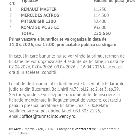
Tip Activ
Valoare de piata (RO
crt.
1
RENAULT MASTER
11.250
2
MERCEDES ACTROS
114.300
3
MITSUBISHI L200
32.400
4
KOMATSU PC 35 LC
93.600
TOTAL
251.550
Prima vanzare a bunurilor se va organiza in data de
31.03.2026, ora 12.00, prin licitatie publica cu strigare.
In cazul in care bunurile nu se vor vinde la primul termen de
licitatie, se vor organiza alte 4 sedinte de licitatie, in data de
02.04.2026, 07.04.2026, 09.04.2026 si 16.04.2026 la aceeasi
ora si in aceleasi conditii.
Locul de desfasurare al licitatiilor este la sediul lichidatorului
judiciar din Bucuresti, Bd.Unirii nr.78, bl.J2, sc.2, et.3, ap.39,
Sector 3, unde se vor depune documentele de inscriere la
licitatie mentionate in Regulemantul de vanzare, cel tarziu
pana in preziua lucratoare licitatiei, ora 12.00.Relatii
suplimentare se pot obtine la tel. 031.805.21.25,
email:
office@turmacinsolvency.ro
.
By
Alex
|
martie 24th, 2026
|
Categories:
Vanzari active
|
Comentariile
pentru
sunt închise