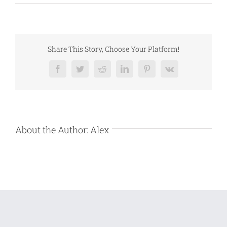
Vanzare
bunuri
mobile
BIDO
EURO
TRANS
SRL
Share This Story, Choose Your Platform!
Facebook
Twitter
Reddit
LinkedIn
Pinterest
Vk
About the Author:
Alex