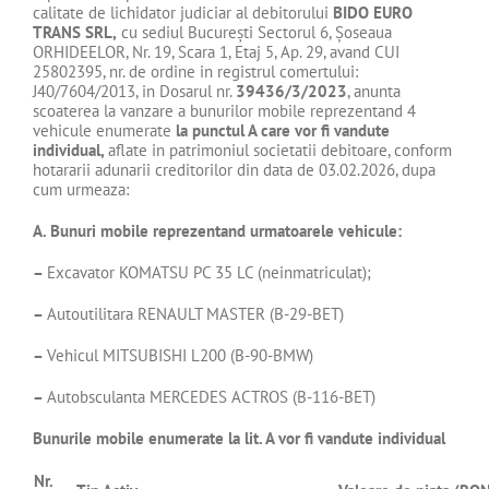
calitate de lichidator judiciar al debitorului
BIDO EURO
TRANS
SRL,
cu sediul Bucureşti Sectorul 6, Șoseaua
ORHIDEELOR, Nr. 19, Scara 1, Etaj 5, Ap. 29, avand CUI
25802395, nr. de ordine in registrul comertului:
J40/7604/2013, in Dosarul nr.
39436/3/2023
, anunta
scoaterea la vanzare a bunurilor mobile reprezentand 4
vehicule enumerate
la punctul A care vor fi vandute
individual,
aflate in patrimoniul societatii debitoare, conform
hotararii adunarii creditorilor din data de 03.02.2026, dupa
cum urmeaza:
A. Bunuri mobile reprezentand urmatoarele vehicule:
–
Excavator KOMATSU PC 35 LC (neinmatriculat);
–
Autoutilitara RENAULT MASTER (B-29-BET)
–
Vehicul MITSUBISHI L200 (B-90-BMW)
–
Autobsculanta MERCEDES ACTROS (B-116-BET)
Bunurile mobile enumerate la lit. A vor fi vandute individual
Nr.