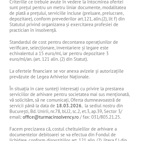
Criteriile ce trebuie avute în vedere la întocmirea ofertei
sunt prețul pentru un metru liniar documente, modalitatea
de plată a prețului, serviciile incluse (preluare, prelucrare,
depozitare), conform prevederilor art.121, alin.(2), lit f) din
Statutul privind organizarea și exercitarea profesiei de
practician în insolvență.
Standardul de cost pentru decontarea operațiunilor de
verificare, selecționare, inventariere și legare este
echivalentul a 15 euro/ml, iar pentru depozitare 3
euro/ml/an. (art. 121 alin. (2) din Statut).
La ofertele financiare se vor anexa avizele și autorizațiile
prevăzute de Legea Arhivelor Naționale.
În situația în care sunteți interesați cu privire la prestarea
serviciilor de arhivare pentru societatea mai sus menționată,
vă solicităm, să ne comunicați, Oferta dumneavoastră de
servicii până la data de
18.03.2026
, la sediul nostru din
București, Bd. Unirii, nr.78, bl.J2, sc.2, et.3, ap.39, Sector 3/
email:
office@turmacinsolvency.ro
/ fax: 031/805.21.25.
Facem precizarea că, costul cheltuielilor de arhivare a
documentelor debitoarei se va efectua din Fondul de
lichidare, conform dispozițiilor art. 121 alin. (2), litera f ) din