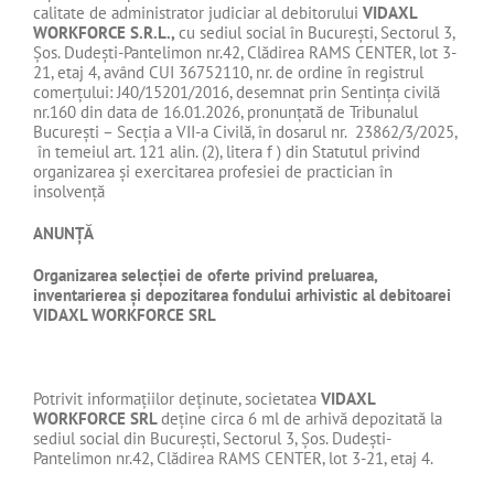
calitate de administrator judiciar al debitorului
VIDAXL
WORKFORCE S.R.L.,
cu sediul social în București, Sectorul 3,
Șos. Dudești-Pantelimon nr.42, Clădirea RAMS CENTER, lot 3-
21, etaj 4, având CUI 36752110, nr. de ordine în registrul
comerțului: J40/15201/2016, desemnat prin Sentința civilă
nr.160 din data de 16.01.2026, pronunțată de Tribunalul
București – Secția a VII-a Civilă, în dosarul nr. 23862/3/2025,
în temeiul art. 121 alin. (2), litera f ) din Statutul privind
organizarea și exercitarea profesiei de practician în
insolvență
ANUNȚĂ
Organizarea selecției de oferte privind preluarea,
inventarierea și depozitarea fondului arhivistic al debitoarei
VIDAXL WORKFORCE SRL
Potrivit informațiilor deținute, societatea
VIDAXL
WORKFORCE SRL
deține circa 6 ml de arhivă depozitată la
sediul social din București, Sectorul 3, Șos. Dudești-
Pantelimon nr.42, Clădirea RAMS CENTER, lot 3-21, etaj 4.