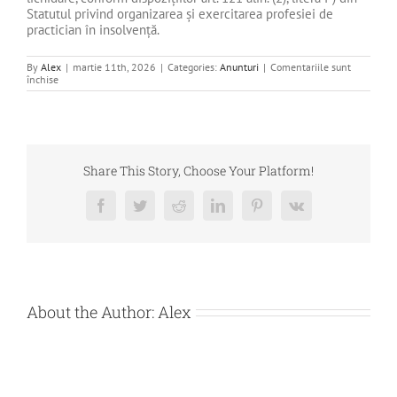
Statutul privind organizarea și exercitarea profesiei de
practician în insolvență.
By
Alex
|
martie 11th, 2026
|
Categories:
Anunturi
|
Comentariile sunt
pentru
închise
ANUNȚ
SELECȚIE
OFERTE
ARHIVARE
–
DEBITOR
VIDAXL
Share This Story, Choose Your Platform!
WORKFORCE
SRL
Facebook
Twitter
Reddit
LinkedIn
Pinterest
Vk
About the Author:
Alex