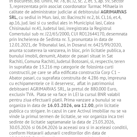
in Bucuresti, Bd. Unirii, Nr. 78, Bl. J2, sc. 2, et. 3, ap. 39, Sector
3, reprezentata prin asociat coordonator Turmac Mihaela in
calitate de administrator judiciar al debitorului
AGRIMARVAS
SRL
, cu sediul in Mun. Iasi, str. Bacinschi nr.2, bl. CL16, et.4,
ap.16, jud. Iasi si cu sediul ales in Municipiul Iasi, Calea
Chisinaului nr.41, Judetul Iasi, inregistrata la Registrul
Comertului sub nr. J22/65/2000, CUI RO12644170, desemnata
prin Incheierea de Sedinta nr. 3, pronuntata in data de
12.01.2021, de Tribunalul Iasi, in Dosarul nr. 6423/99/2020,
anunta scoaterea la vanzarea, in bloc, prin licitatie publica, a
bunului imobil, denumit, Abator de pasari situat in Sat
Rachiti, Comuna Rachiti, Judetul Botosani, si, respectiv, teren
in suprafata de 13.216 mp categorie de folosinta curti
constructii, pe care se afla edificata constructia Corp C1 –
Abator pasari, cu suprafata construita de 4.286 mp, impreuna
cu echipamentele ce il deservesc, aflat in patrimoniul
debitoarei AGRIMARVAS SRL, la pretul de 880.000 Euro,
exclusiv TVA. Plata se va face in LEI la cursul BNR valabil
pentru ziua efectuarii platii. Prima vanzare a bunului se va
organiza in data de
16.03.2026
, ora 12.00
, prin licitatie
publica cu strigare. In cazul in care Activul imobiliar nu se va
vinde la primul termen de licitatie, se vor organiza inca trei
sedinte de licitatie saptamanale la data de 23.03.2026,
30.03.2026 si 06.04.2026 la aceeasi ora si in aceleasi conditii,
conform Hotararii adunarii creditorilor din data de