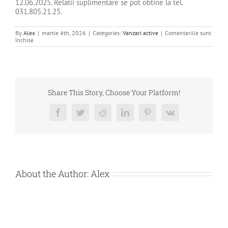
12.06.2025. Relatii suplimentare se pot obtine la tel.
031.805.21.25.
By
Alex
|
martie 4th, 2026
|
Categories:
Vanzari active
|
Comentariile sunt
pentru
închise
DE
VANZARE
ABATOR
DE
PASARI
IMPREUNA
CU
Share This Story, Choose Your Platform!
ECHIPAMENTELE
CE
IL
Facebook
Twitter
Reddit
LinkedIn
Pinterest
Vk
DESERVESC
APARTINAND
DEBITOAREI
AGRIMARVAS
SRL
About the Author:
Alex