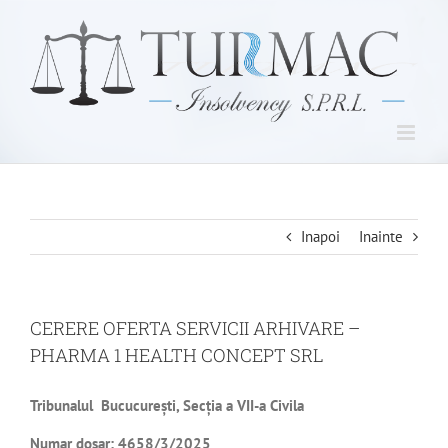
Skip
to
content
Inapoi
Inainte
CERERE OFERTA SERVICII ARHIVARE –
PHARMA 1 HEALTH CONCEPT SRL
Tribunalul Bucucurești, Secţia a VII-a Civila
Numar dosar:
4658/3/2025