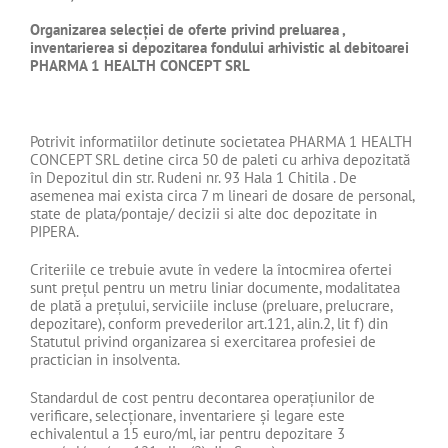
Organizarea selecției de oferte privind preluarea ,
inventarierea si depozitarea fondului arhivistic al debitoarei
PHARMA 1 HEALTH CONCEPT SRL
Potrivit informatiilor detinute societatea PHARMA 1 HEALTH
CONCEPT SRL detine circa 50 de paleti cu arhiva depozitată
în Depozitul din str. Rudeni nr. 93 Hala 1 Chitila . De
asemenea mai exista circa 7 m lineari de dosare de personal,
state de plata/pontaje/ decizii si alte doc depozitate in
PIPERA.
Criteriile ce trebuie avute în vedere la întocmirea ofertei
sunt prețul pentru un metru liniar documente, modalitatea
de plată a prețului, serviciile incluse (preluare, prelucrare,
depozitare), conform prevederilor art.121, alin.2, lit f) din
Statutul privind organizarea si exercitarea profesiei de
practician in insolventa.
Standardul de cost pentru decontarea operațiunilor de
verificare, selecționare, inventariere și legare este
echivalentul a 15 euro/ml, iar pentru depozitare 3