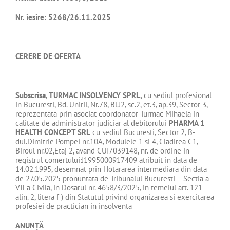
Nr. iesire: 5268/26.11.2025
CERERE DE OFERTA
Subscrisa, TURMAC INSOLVENCY SPRL,
cu sediul profesional
in Bucuresti, Bd. Unirii, Nr.78, Bl.J2, sc.2, et.3, ap.39, Sector 3,
reprezentata prin asociat coordonator Turmac Mihaela in
calitate de administrator judiciar al debitorului
PHARMA 1
HEALTH CONCEPT SRL
cu sediul Bucuresti, Sector 2, B-
dul.Dimitrie Pompei nr.10A, Modulele 1 si 4, Cladirea C1,
Biroul nr.02,Etaj 2, avand CUI7039148, nr. de ordine in
registrul comertului:J1995000917409 atribuit in data de
14.02.1995, desemnat prin Hotararea intermediara din data
de 27.05.2025 pronuntata de Tribunalul Bucuresti – Sectia a
VII-a Civila, in Dosarul nr. 4658/3/2025, in temeiul art. 121
alin. 2, litera f ) din Statutul privind organizarea si exercitarea
profesiei de practician in insolventa
ANUNȚĂ