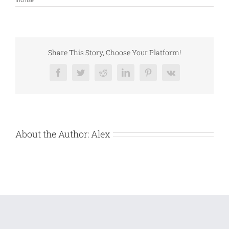
CERERE
OFERTA
SERVICII
ARHIVARE
–
PHARMA
1
Share This Story, Choose Your Platform!
HEALTH
CONCEPT
SRL
Facebook
Twitter
Reddit
LinkedIn
Pinterest
Vk
About the Author:
Alex