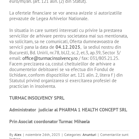
euro/ml/an. (art. 121 alin. (2) din Statut).
La ofertele financiare se vor anexa avizele si autorizatiile
prevazute de Legea Arhivelor Nationale.
In situatia in care sunteti interesati cu privire la prestarea
serviciilor de arhivare pentru societatea mai sus mentionata,
va solicitam, sa ne comunicati, Oferta dumneavoastra de
servicii pana la data de
04.12.2025
, la sediul nostru din
Bucuresti, Bd. Unirii, nr.78, bl.J2, sc.2, et.3, ap.39, Sector 3/
email:
office@turmacinsolvency.ro
/ fax: 031/805.21.25.
Facem precizarea ca, costul cheltuielilor de arhivare a
documentelor debitoarei se va efectua din Fondul de
lichidare, conform dispozitiilor art. 121 alin. 2, litera f ) din
Statutul privind organizarea si exercitarea profesiei de
practician in insolventa.
TURMAC INSOLVENCY SPRL
Administrator judiciar al
PHARMA 1 HEALTH CONCEPT SRL
Prin Asociat coordonator Turmac Mihaela
By
Alex
|
noiembrie 26th, 2025
|
Categories:
Anunturi
|
Comentariile sunt
pentru
închise