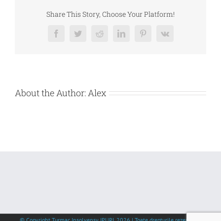
DEBITOARE
LINE
Share This Story, Choose Your Platform!
MEDIA
SRL
Facebook
Twitter
Reddit
LinkedIn
Pinterest
Vk
About the Author:
Alex
© Copyright Turmac Insolvensy IPURL
2026 | Toate drepturile rezervate |