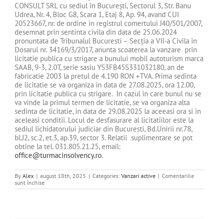
CONSULT SRL cu sediul în București, Sectorul 3, Str. Banu
Udrea, Nr. 4, Bloc G8, Scara 1, Etaj 8, Ap. 94, avand CUI
20523667, nr. de ordine in registrul comertului J40/501/2007,
desemnat prin sentinta civila din data de 25.06.2024
pronuntata de Tribunalul Bucuresti – Secţia a VII-a Civila in
Dosarul nr. 34169/3/2017, anunta scoaterea la vanzare prin
licitatie publica cu strigare a bunului mobil autoturism marca
SAAB, 9-3, 2.0T, serie sasiu YS3FB45S331032180, an de
fabricatie 2003 la pretul de 4.190 RON +TVA. Prima sedinta
de licitatie se va organiza in data de 27.08.2025, ora 12.00,
prin licitatie publica cu strigare. In cazul in care bunul nu se
va vinde la primul termen de licitatie, se va organiza alta
sedinta de licitatie, in data de 29.08.2025 la aceeasi ora si in
aceleasi conditii. Locul de desfasurare al licitatiilor este la
sediul lichidatorului judiciar din Bucuresti, Bd.Unirii nr.78,
bl.J2, sc.2, et.3, ap.39, sector 3. Relatii suplimentare se pot
obtine la tel. 031.805.21.25, email:
office@turmacinsolvency.ro
.
By
Alex
|
august 18th, 2025
|
Categories:
Vanzari active
|
Comentariile
pentru
sunt închise
DE
VANZARE
BUNURI
MOBILE
–