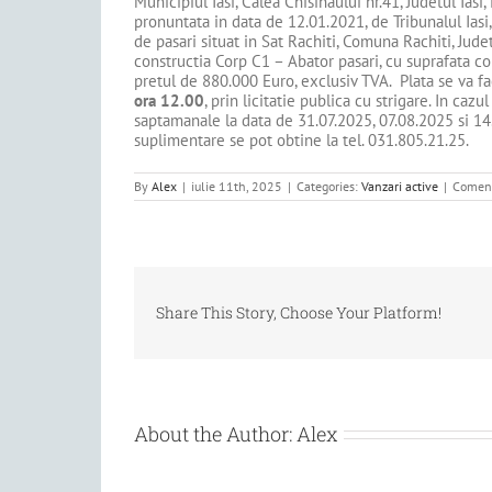
Municipiul Iasi, Calea Chisinaului nr.41, Judetul Ia
pronuntata in data de 12.01.2021, de Tribunalul Iasi,
de pasari situat in Sat Rachiti, Comuna Rachiti, Judet
constructia Corp C1 – Abator pasari, cu suprafata 
pretul de 880.000 Euro, exclusiv TVA. Plata se va fa
ora 12.00
, prin licitatie publica cu strigare. In caz
saptamanale la data de 31.07.2025, 07.08.2025 si 14.0
suplimentare se pot obtine la tel. 031.805.21.25.
By
Alex
|
iulie 11th, 2025
|
Categories:
Vanzari active
|
Coment
Share This Story, Choose Your Platform!
About the Author:
Alex