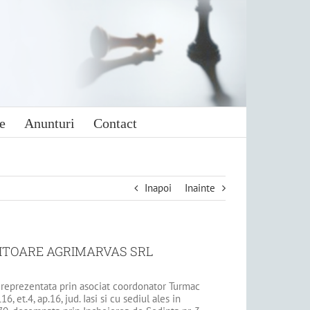
e
Anunturi
Contact
Inapoi
Inainte
BITOARE AGRIMARVAS SRL
or 3, reprezentata prin asociat coordonator Turmac
L16, et.4, ap.16, jud. Iasi si cu sediul ales in