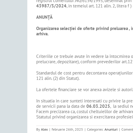
registrul comertului J40/6134/1993, desemnat prin H
43987/3/2024
, in temeiul art. 121 alin. 2, litera 
ANUNȚĂ
Organizarea selecției de oferte privind preluarea , i
arhiva.
Criteriile ce trebuie avute în vedere la întocmirea o
prelucrare, depozitare), conform prevederilor art.121,
Standardul de cost pentru decontarea operațiunilor d
121 alin. (2) din Statut).
La ofertele financiare se vor anexa avizele si autor
In situatia in care sunteti interesati cu privire la 
de servicii pana la data de
06.03.2025
, la sediul n
Facem precizarea ca, costul cheltuielilor de arhivare
Statutul privind organizarea si exercitarea profesiei
By
Alex
|
februarie 26th, 2025
|
Categories:
Anunturi
|
Comenta