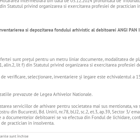
otărârea intermediară din data de 03.12.2024 pronuntata de Tribunalul Bu
f ) din Statutul privind organizarea si exercitarea profesiei de practician 
nventarierea si depozitarea fondului arhivistic al debitoarei
ANGI PAN 
fertei sunt prețul pentru un metru liniar documente, modalitatea de plată
 alin.2, lit f) din Statutul privind organizarea si exercitarea profesiei d
e verificare, selecționare, inventariere și legare este echivalentul a 15
izatiile prevazute de Legea Arhivelor Nationale.
prestarea serviciilor de arhivare pentru societatea mai sus mentionata, v
ostru din Bucuresti, Bd. Unirii, nr.78, bl.J2, sc.2, et.3, ap.39, Sector 3/ ema
 a documentelor debitoarei se va efectua din Fondul de lichidare, conform 
 de practician in insolventa.
pentru
riile sunt închise