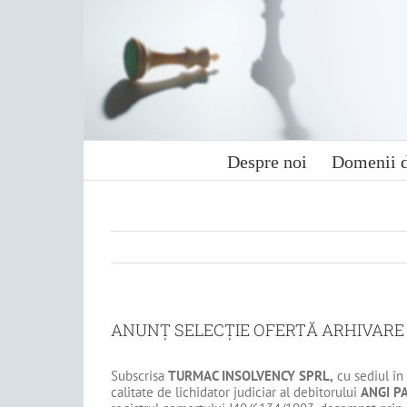
Skip
to
content
Despre noi
Domenii d
ANUNȚ SELECȚIE OFERTĂ ARHIVARE 
Subscrisa
TURMAC INSOLVENCY SPRL,
cu sediul în 
calitate de lichidator judiciar al debitorului
ANGI P