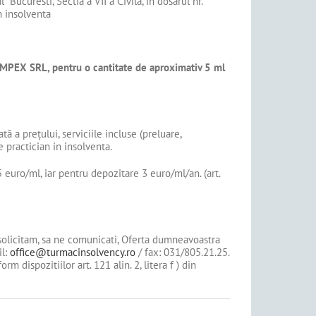
curesti, Sectia a VII a Civila, în dosarul nr.
in insolventa
IMPEX SRL
, pentru o cantitate de aproximativ 5 ml
 a prețului, serviciile incluse (preluare,
e practician in insolventa.
 euro/ml, iar pentru depozitare 3 euro/ml/an. (art.
a solicitam, sa ne comunicati, Oferta dumneavoastra
il:
office@turmacinsolvency.ro
/ fax: 031/805.21.25.
dispozitiilor art. 121 alin. 2, litera f ) din