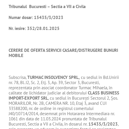
Tribunalul Bucuresti – Sectia a VII a Civila
Numar dosar:
15435/3/2023
Nr. iesire: 352/28.01.2025
CERERE DE OFERTA SERVICII
CASARE/DISTRUGERE BUNURI
MOBILE
Subscrisa,
TURMAC INSOLVENCY SPRL,
cu sediul în Bd.Unirii
nr. 78, Bl. J2, Sc. 2, Etj. 3, Ap. 39, Sector 3, Bucuresti,
reprezentata prin asociat coordonator Turmac Mihaela, în
calitate de lichidator judiciar al debitorului
CLASS BUSINESS
IMPORT-EXPORT SRL
, cu sediul în Bucureşti Sectorul 2, Şos.
MORARILOR, Nr. 2B, CAMERA NR. 10, Etaj 3, avand CUI
33588200, nr. de ordine in registrul comertului
J40/10714/2014, desemnat prin Hotararea Intermediara nr.
1061 din data de 11.03.2024 pronuntata de Tribunalul
Bucuresti, Sectia a VII a Civila, în dosarul nr.
15435/3/2023
,