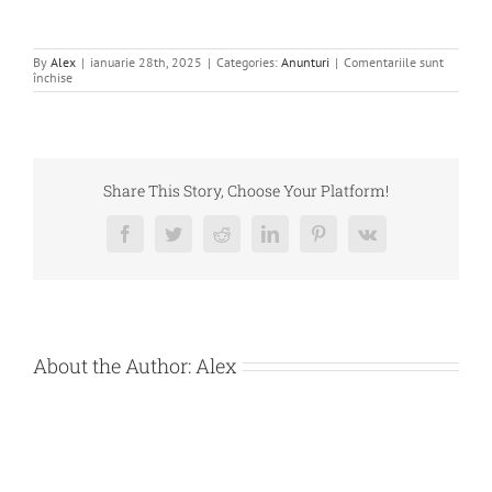
By
Alex
|
ianuarie 28th, 2025
|
Categories:
Anunturi
|
Comentariile sunt
pentru
închise
CERERE
DE
OFERTA
SERVICII
CASARE/DISTRUGERE
BUNURI
MOBILE-
Share This Story, Choose Your Platform!
CLASS
BUSINESS
IMPORT-
Facebook
Twitter
Reddit
LinkedIn
Pinterest
Vk
EXPORT
SRL
About the Author:
Alex