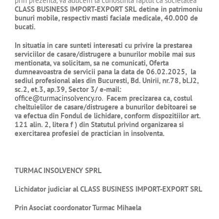
prin prezenta, va aducem la cunostinta faptul ca societatea
CLASS BUSINESS IMPORT-EXPORT SRL
detine in patrimoniu
bunuri mobile, respectiv masti faciale medicale, 40.000 de
bucati.
In situatia in care sunteti interesati cu privire la prestarea
serviciilor de casare/distrugere a bunurilor mobile mai sus
mentionata, va solicitam, sa ne comunicati, Oferta
dumneavoastra de servicii pana la data de 06.02.2025, la
sediul profesional ales din Bucuresti,
Bd. Unirii, nr.78, bl.J2,
sc.2, et.3, ap.39, Sector 3
/ e-mail:
office@turmacinsolvency.ro
.
Facem precizarea ca, costul
cheltuielilor de casare/distrugere a bunurilor debitoarei se
va efectua din Fondul de lichidare, conform dispozitiilor art.
121 alin. 2, litera f ) din Statutul privind organizarea si
exercitarea profesiei de practician in insolventa.
TURMAC INSOLVENCY SPRL
Lichidator judiciar al
CLASS BUSINESS IMPORT-EXPORT SRL
Prin Asociat coordonator Turmac Mihaela