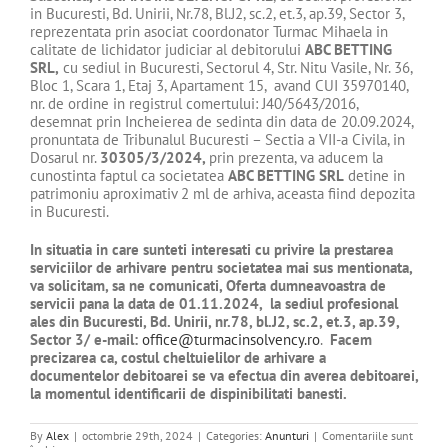
in Bucuresti, Bd. Unirii, Nr.78, Bl.J2, sc.2, et.3, ap.39, Sector 3,
reprezentata prin asociat coordonator Turmac Mihaela in
calitate de lichidator judiciar al debitorului
ABC BETTING
SRL,
cu sediul in Bucuresti, Sectorul 4, Str. Nitu Vasile, Nr. 36,
Bloc 1, Scara 1, Etaj 3, Apartament 15, avand CUI 35970140,
nr. de ordine in registrul comertului: J40/5643/2016,
desemnat prin Incheierea de sedinta din data de 20.09.2024,
pronuntata de Tribunalul Bucuresti – Sectia a VII-a Civila, in
Dosarul nr.
30305/3/2024,
prin prezenta, va aducem la
cunostinta faptul ca societatea
ABC BETTING SRL
detine in
patrimoniu aproximativ 2 ml de arhiva, aceasta fiind depozita
in Bucuresti.
In situatia in care sunteti interesati cu privire la prestarea
serviciilor de arhivare pentru societatea mai sus mentionata,
va solicitam, sa ne comunicati, Oferta dumneavoastra de
servicii pana la data de 01.11.2024, la sediul profesional
ales din Bucuresti,
Bd. Unirii, nr.78, bl.J2, sc.2, et.3, ap.39,
Sector 3
/ e-mail:
office@turmacinsolvency.ro
.
Facem
precizarea ca, costul cheltuielilor de arhivare a
documentelor debitoarei se va efectua din averea debitoarei,
la momentul identificarii de dispinibilitati banesti.
By
Alex
|
octombrie 29th, 2024
|
Categories:
Anunturi
|
Comentariile sunt