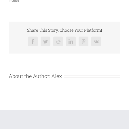
pentru
închise
CERERE
OFERTA
SERVICII
DE
ARHIVARE
–
DEBITOARE
Share This Story, Choose Your Platform!
ABC
BETTING
SRL
Facebook
Twitter
Reddit
LinkedIn
Pinterest
Vk
About the Author:
Alex