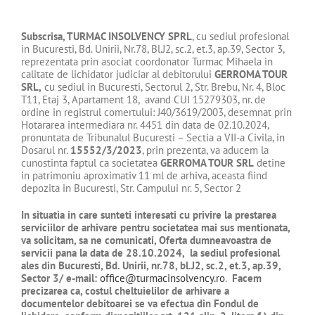
Subscrisa, TURMAC INSOLVENCY SPRL
, cu sediul profesional
in Bucuresti, Bd. Unirii, Nr.78, Bl.J2, sc.2, et.3, ap.39, Sector 3,
reprezentata prin asociat coordonator Turmac Mihaela in
calitate de lichidator judiciar al debitorului
GERROMA TOUR
SRL,
cu sediul in Bucuresti, Sectorul 2, Str. Brebu, Nr. 4, Bloc
T11, Etaj 3, Apartament 18, avand CUI 15279303, nr. de
ordine in registrul comertului: J40/3619/2003, desemnat prin
Hotararea intermediara nr. 4451 din data de 02.10.2024,
pronuntata de Tribunalul Bucuresti – Sectia a VII-a Civila, in
Dosarul nr.
15552/3/2023
, prin prezenta, va aducem la
cunostinta faptul ca societatea
GERROMA TOUR SRL
detine
in patrimoniu aproximativ 11 ml de arhiva, aceasta fiind
depozita in Bucuresti, Str. Campului nr. 5, Sector 2
In situatia in care sunteti interesati cu privire la prestarea
serviciilor de arhivare pentru societatea mai sus mentionata,
va solicitam, sa ne comunicati, Oferta dumneavoastra de
servicii pana la data de 28.10.2024, la sediul profesional
ales din Bucuresti,
Bd. Unirii, nr.78, bl.J2, sc.2, et.3, ap.39,
Sector 3
/ e-mail:
office@turmacinsolvency.ro
.
Facem
precizarea ca, costul cheltuielilor de arhivare a
documentelor debitoarei se va efectua din Fondul de