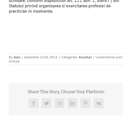
lichidare, conform dispozitiilor art. 121 alin. 2, litera f ) din
Statutul privind organizarea si exercitarea profesiei de
practician in insolventa.
By
Alex
|
octombrie 22nd, 2024
|
Categories:
Anunturi
|
Comentariile sunt
pentru
închise
CERERE
OFERTA
ARHIVARE
–
DEBITOARE
GERROMA
TOUR
Share This Story, Choose Your Platform!
SRL
Facebook
Twitter
Reddit
LinkedIn
Pinterest
Vk