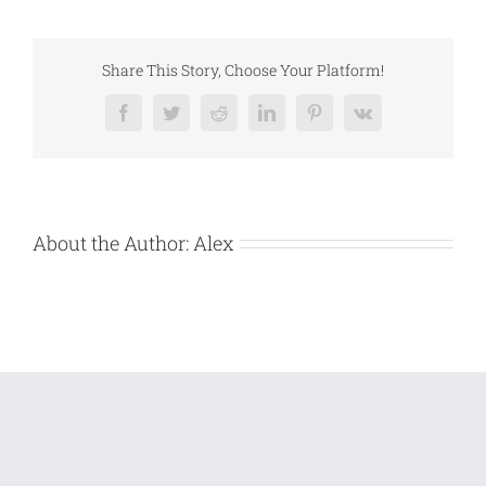
teren
Aricestii
Rahtivani
–
TIBIOIL
Share This Story, Choose Your Platform!
COMPANY
SRL
Facebook
Twitter
Reddit
LinkedIn
Pinterest
Vk
About the Author:
Alex