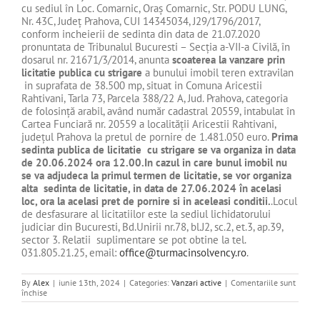
cu sediul în Loc. Comarnic, Oraş Comarnic, Str. PODU LUNG,
Nr. 43C, Județ Prahova, CUI 14345034, J29/1796/2017,
conform incheierii de sedinta din data de 21.07.2020
pronuntata de Tribunalul Bucuresti – Secţia a-VII-a Civilă, în
dosarul nr. 21671/3/2014, anunta
scoaterea la vanzare prin
licitatie publica cu strigare
a bunului imobil teren extravilan
in suprafata de 38.500 mp, situat in Comuna Aricestii
Rahtivani, Tarla 73, Parcela 388/22 A, Jud. Prahova, categoria
de folosință arabil, având număr cadastral 20559, intabulat în
Cartea Funciară nr. 20559 a localității Aricestii Rahtivani,
județul Prahova la pretul de pornire de 1.481.050 euro.
Prima
sedinta publica de licitatie cu strigare se va organiza in data
de 20.06.2024 ora 12.00.In cazul in care bunul imobil nu
se va adjudeca la primul termen de licitatie, se vor organiza
alta sedinta de licitatie, in data de 27.06.2024 în acelasi
loc, ora la acelasi pret de pornire si in aceleasi conditii.
.Locul
de desfasurare al licitatiilor este la sediul lichidatorului
judiciar din Bucuresti, Bd.Unirii nr.78, bl.J2, sc.2, et.3, ap.39,
sector 3. Relatii suplimentare se pot obtine la tel.
031.805.21.25, email:
office@turmacinsolvency.ro
.
By
Alex
|
iunie 13th, 2024
|
Categories:
Vanzari active
|
Comentariile sunt
pentru
închise
de
vanzare