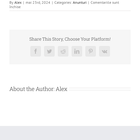
By
Alex
|
mai 23rd, 2024
|
Categories:
Anunturi
|
Comentariile sunt
pentru
închise
CERERE
OFERTA
SERVICII
DE
RECICLARE
–
DEBITOARE
Share This Story, Choose Your Platform!
GREEN
PLAST
SOLUTIONS
Facebook
Twitter
Reddit
LinkedIn
Pinterest
Vk
SRL
About the Author:
Alex