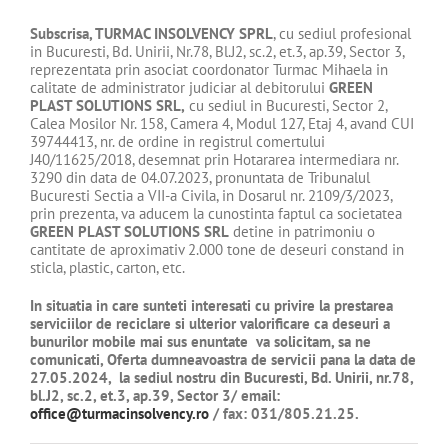
Subscrisa,
TURMAC INSOLVENCY SPRL
, cu sediul profesional
in Bucuresti, Bd. Unirii, Nr.78, Bl.J2, sc.2, et.3, ap.39, Sector 3,
reprezentata prin asociat coordonator Turmac Mihaela in
calitate de administrator judiciar al debitorului
GREEN
PLAST SOLUTIONS SRL
,
cu sediul in Bucuresti, Sector 2,
Calea Mosilor Nr. 158, Camera 4, Modul 127, Etaj 4, avand CUI
39744413, nr. de ordine in registrul comertului
J40/11625/2018, desemnat prin Hotararea intermediara nr.
3290 din data de 04.07.2023, pronuntata de Tribunalul
Bucuresti Sectia a VII-a Civila, in Dosarul nr. 2109/3/2023,
prin prezenta, va aducem la cunostinta faptul ca societatea
GREEN PLAST SOLUTIONS SRL
detine in patrimoniu o
cantitate de aproximativ 2.000 tone de deseuri constand in
sticla, plastic, carton, etc.
In situatia in care sunteti interesati cu privire la prestarea
serviciilor de
reciclare si ulterior valorificare ca deseuri a
bunurilor mobile mai sus enuntate
va solicitam, sa ne
comunicati, Oferta dumneavoastra de servicii pana la data de
27.05.2024, la sediul nostru din Bucuresti,
Bd. Unirii, nr.78,
bl.J2, sc.2, et.3, ap.39, Sector 3
/ email:
office@turmacinsolvency.ro
/ fax: 031/805.21.25.