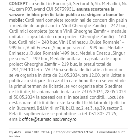
CONCEPT
cu sediul în Bucureşti, Sectorul 6, Str. Mehadiei, Nr.
41, cam P07, avand CUI 36739951
,
anunta scoaterea la
vanzare in bloc prin licitatie publica cu strigare a bunurilor
mobile:
Cutii mari complete (contin nai de concert din paltin
+ medalie de argint aurit + Vinil Gheorghe Zamfir) – 242 buc,
Cutii mici complete (contin Vinil Gheorghe Zamfir + medalie
unifata – capsulata de cupru proiect Gheorghe Zamfir) – 160
buc, Cutii mici – 240 buc, Vinil Eminescu „Dulce Romanie” –
999 buc, Vinil Enescu „Singur pe scena” – 999 buc, Medalie
Eminescu „Dulce Romanie”-499 buc, Medalie Enescu „Singur
pe scena” – 499 buc, Medalie unifata – capsulata de cupru
proiect Gheorghe Zamfir – 219 buc, la pretul total de
291,194.10 lei +TVA. Prima sedinta de licitatie a bunurilor
se va organiza in data de 21.05.2024, ora 12.00, prin licitatie
publica cu strigare. In cazul in care bunurile nu se vor vinde
la primul termen de licitatie, se vor organiza alte 3 sedinte
de licitatie, bisaptamanale in data de 23.05.2024, 28.05.2024
si 30.05.2024 la aceeasi ora si in aceleasi conditii.. Locul de
desfasurare al licitatiilor este la sediul lichidatorului judiciar
din Bucuresti, Bd.Unirii nr.78, bl.J2, sc.2, et.3, ap.39, sector 3.
Relatii suplimentare se pot obtine la tel. 031.805.21.25,
email:
office@turmacinsolvency.ro
By
Alex
|
mai 10th, 2024
|
Categories:
Vanzari active
|
Comentariile sunt
pentru
închise