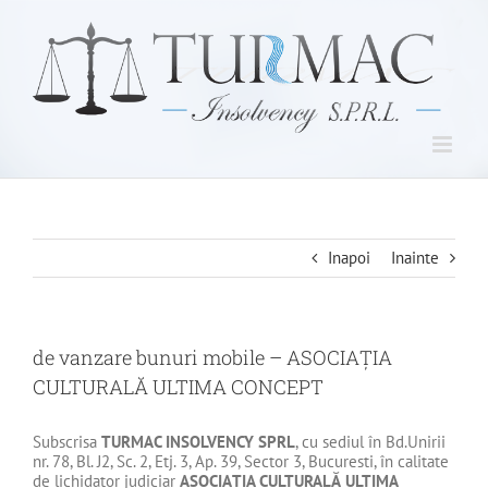
Skip
to
content
Inapoi
Inainte
de vanzare bunuri mobile – ASOCIAŢIA
CULTURALĂ ULTIMA CONCEPT
Subscrisa
TURMAC INSOLVENCY SPRL
, cu sediul în Bd.Unirii
nr. 78, Bl. J2, Sc. 2, Etj. 3, Ap. 39, Sector 3, Bucuresti, în calitate
de lichidator judiciar
ASOCIAŢIA CULTURALĂ ULTIMA