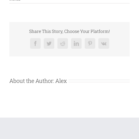
de
vanzare
bunuri
mobile
–
ASOCIAŢIA
CULTURALĂ
Share This Story, Choose Your Platform!
ULTIMA
CONCEPT
Facebook
Twitter
Reddit
LinkedIn
Pinterest
Vk
About the Author:
Alex