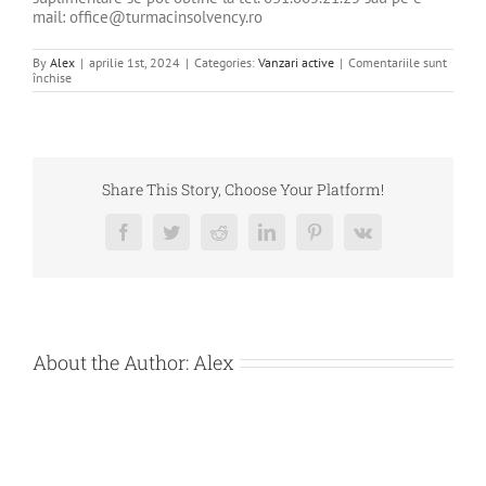
mail: office@turmacinsolvency.ro
By
Alex
|
aprilie 1st, 2024
|
Categories:
Vanzari active
|
Comentariile sunt
pentru
închise
DE
VANZARE
BUNURI
MOBILE
–
DEBITOARE
EURO
Share This Story, Choose Your Platform!
LIV
PARTNER
SRL
Facebook
Twitter
Reddit
LinkedIn
Pinterest
Vk
About the Author:
Alex