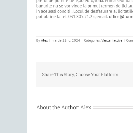
pretul de pornire de 9,00 euro/tona
.
Prima sedinta d
bunurile nu se vor vinde la primul termen de licitati
in aceleasi conditii. Locul de desfasurare al licitatiil
pot obtine la tel. 031.805.21.25, email:
office@turm
By
Alex
|
martie 22nd, 2024
|
Categories:
Vanzari active
|
Come
Share This Story, Choose Your Platform!
About the Author:
Alex