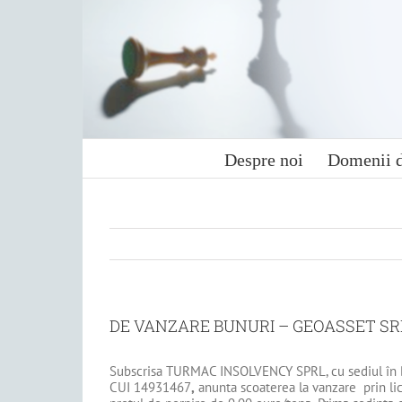
Skip
to
content
Despre noi
Domenii d
DE VANZARE BUNURI – GEOASSET SR
Subscrisa TURMAC INSOLVENCY SPRL, cu sediul în Bd.Unir
CUI 14931467
,
anunta scoaterea la vanzare prin lici