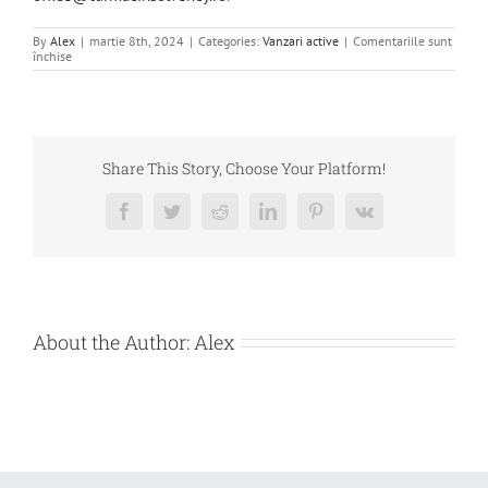
By
Alex
|
martie 8th, 2024
|
Categories:
Vanzari active
|
Comentariile sunt
pentru
închise
de
vanzare
bunnuri
mobile
–
CALEX
BUSINESS
Share This Story, Choose Your Platform!
GRUP
SRL
Facebook
Twitter
Reddit
LinkedIn
Pinterest
Vk
About the Author:
Alex