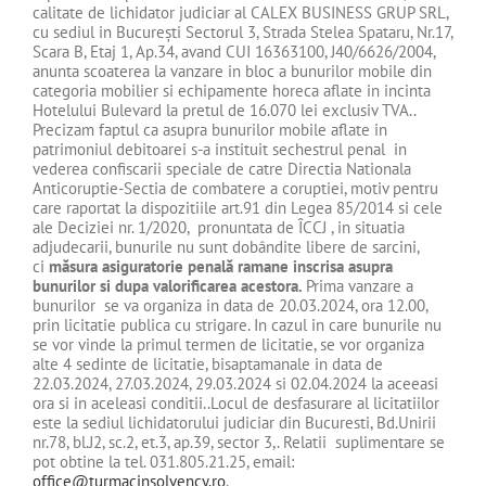
calitate de lichidator judiciar al CALEX BUSINESS GRUP SRL,
cu sediul in Bucureşti Sectorul 3, Strada Stelea Spataru, Nr.17,
Scara B, Etaj 1, Ap.34, avand CUI 16363100, J40/6626/2004,
anunta scoaterea la vanzare in bloc a bunurilor mobile din
categoria mobilier si echipamente horeca aflate in incinta
Hotelului Bulevard la pretul de 16.070 lei exclusiv TVA..
Precizam faptul ca asupra bunurilor mobile aflate in
patrimoniul debitoarei s-a instituit sechestrul penal in
vederea confiscarii speciale de catre Directia Nationala
Anticoruptie-Sectia de combatere a coruptiei, motiv pentru
care raportat la dispozitiile art.91 din Legea 85/2014 si cele
ale Deciziei nr. 1/2020, pronuntata de ÎCCJ , in situatia
adjudecarii, bunurile nu sunt dobândite libere de sarcini,
ci
măsura asiguratorie penală ramane inscrisa asupra
bunurilor si dupa valorificarea acestora.
Prima vanzare a
bunurilor se va organiza in data de 20.03.2024, ora 12.00,
prin licitatie publica cu strigare. In cazul in care bunurile nu
se vor vinde la primul termen de licitatie, se vor organiza
alte 4 sedinte de licitatie, bisaptamanale in data de
22.03.2024, 27.03.2024, 29.03.2024 si 02.04.2024 la aceeasi
ora si in aceleasi conditii..Locul de desfasurare al licitatiilor
este la sediul lichidatorului judiciar din Bucuresti, Bd.Unirii
nr.78, bl.J2, sc.2, et.3, ap.39, sector 3,. Relatii suplimentare se
pot obtine la tel. 031.805.21.25, email:
office@turmacinsolvency.ro
.