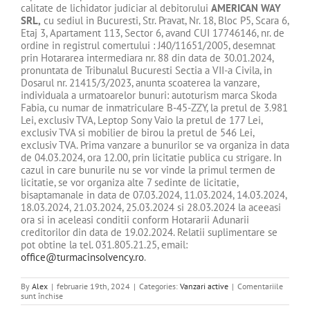
calitate de lichidator judiciar al debitorului
AMERICAN WAY
SRL
,
cu sediul in Bucuresti, Str. Pravat, Nr. 18, Bloc P5, Scara 6,
Etaj 3, Apartament 113, Sector 6, avand CUI 17746146, nr. de
ordine in registrul comertului : J40/11651/2005, desemnat
prin Hotararea intermediara nr. 88 din data de 30.01.2024,
pronuntata de Tribunalul Bucuresti Sectia a VII-a Civila, in
Dosarul nr. 21415/3/2023, anunta scoaterea la vanzare,
individuala a urmatoarelor bunuri: autoturism marca Skoda
Fabia, cu numar de inmatriculare B-45-ZZY, la pretul de 3.981
Lei, exclusiv TVA, Leptop Sony Vaio la pretul de 177 Lei,
exclusiv TVA si mobilier de birou la pretul de 546 Lei,
exclusiv TVA. Prima vanzare a bunurilor se va organiza in data
de 04.03.2024, ora 12.00, prin licitatie publica cu strigare. In
cazul in care bunurile nu se vor vinde la primul termen de
licitatie, se vor organiza alte 7 sedinte de licitatie,
bisaptamanale in data de 07.03.2024, 11.03.2024, 14.03.2024,
18.03.2024, 21.03.2024, 25.03.2024 si 28.03.2024 la aceeasi
ora si in aceleasi conditii conform Hotararii Adunarii
creditorilor din data de 19.02.2024. Relatii suplimentare se
pot obtine la tel. 031.805.21.25, email:
office@turmacinsolvency.ro
.
By
Alex
|
februarie 19th, 2024
|
Categories:
Vanzari active
|
Comentariile
pentru
sunt închise
DE