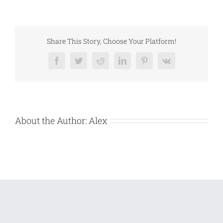
VANZARE
BUNURI
MOBILE
DEBITOARE
AMERICAN
WAY
Share This Story, Choose Your Platform!
SRL
Facebook
Twitter
Reddit
LinkedIn
Pinterest
Vk
About the Author:
Alex