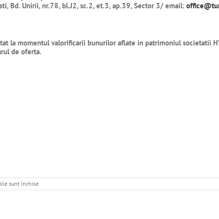
sti,
Bd. Unirii, nr.78, bl.J2, sc.2, et.3, ap.39, Sector 3
/ email:
office@tu
tat la momentul valorificarii bunurilor aflate in patrimoniul societatii
HY
rul de oferta.
pentru
ile sunt închise
CERERE
OFERTA
EVLUARE
HYSTRIA
EXPERT