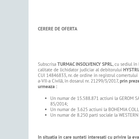
CERERE DE OFERTA
Subscrisa
TURMAC INSOLVENCY SPRL
, cu sediul în
calitate de lichidator judiciar al debitorului
HYSTRI
CUI 14846833, nr. de ordine in registrul comertulu
a-VII-a Civilă, în dosarul nr. 21299/3/2017,
prin prez
urmeaza :
Un numar de 15.588.871 actiuni la GEROM SA 
85/2014;
Un numar de 3.625 actiuni la BOHEMIA COLLE
Un numar de 8.250 parti sociale la WESTERN
In situatia in care sunteti interesati cu privire la