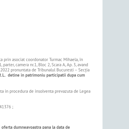
entata prin asociat coordonator Turmac Mihaela, în
, parter, camera nr.1, Bloc 2, Scara A, Ap. 3, avand
.2022 pronuntata de Tribunalul Bucuresti – Secţia
R.L.
detine in patrimoniu participatii dupa cum
ta in procedura de insolventa prevazuta de Legea
41376 ;
ati oferta dumneavoastra pana la data de