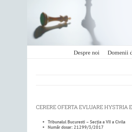
Skip
to
content
Despre noi
Domenii d
CERERE OFERTA EVLUARE HYSTRIA EX
Tribunalul Bucuresti – Secţia a VII a Civila
Număr dosar: 21299/3/2017