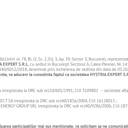
 Bd.Unirii nr. 78, Bl. J2, Sc. 2, Etj. 3, Ap. 39, Sector 3, Bucuresti, reprez
A EXPERT S.R.L.
cu sediul în Bucureşti Sectorul 6, Calea Plevnei, Nr. 141
i J40/6012/2018, desemnat prin incheierea de sedinta din data de 03.10
enta, va aducem la cunostinta faptul ca societatea
HYSTRIA EXPERT S.
inregistrata la ORC sub nr.J10/601/1991, CUI 3109801 – societate afla
CT SA inregistrata la ORC sub nr.J40/1856/2004, CUI 16128015 ;
 ENERGY GROUP SRL inregistrata la ORC sub nr.J40/9286/2006, CUI 187
 evaluarea participatiilor mai sus mentionate, va solicitam sa ne comunic