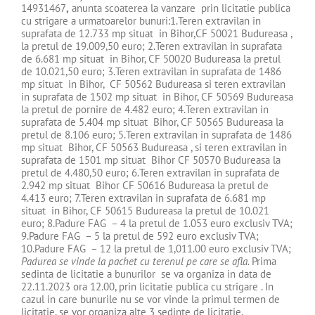
14931467
,
anunta scoaterea la vanzare prin licitatie publica
cu strigare a urmatoarelor bunuri:1.Teren extravilan in
suprafata de 12.733 mp situat in Bihor,CF 50021 Budureasa ,
la pretul de 19.009,50 euro; 2.Teren extravilan in suprafata
de 6.681 mp situat in Bihor, CF 50020 Budureasa la pretul
de 10.021,50 euro; 3.Teren extravilan in suprafata de 1486
mp situat in Bihor, CF 50562 Budureasa si teren extravilan
in suprafata de 1502 mp situat in Bihor, CF 50569 Budureasa
la pretul de pornire de 4.482 euro; 4.Teren extravilan in
suprafata de 5.404 mp situat Bihor, CF 50565 Budureasa la
pretul de 8.106 euro; 5.Teren extravilan in suprafata de 1486
mp situat Bihor, CF 50563 Budureasa , si teren extravilan in
suprafata de 1501 mp situat Bihor CF 50570 Budureasa la
pretul de 4.480,50 euro; 6.Teren extravilan in suprafata de
2.942 mp situat Bihor CF 50616 Budureasa la pretul de
4.413 euro; 7.Teren extravilan in suprafata de 6.681 mp
situat in Bihor, CF 50615 Budureasa la pretul de 10.021
euro; 8.Padure FAG – 4 la pretul de 1.053 euro exclusiv TVA;
9.Padure FAG – 5 la pretul de 592 euro exclusiv TVA;
10.Padure FAG – 12 la pretul de 1,011.00 euro exclusiv TVA;
Padurea se vinde la pachet cu terenul pe care se afla.
Prima
sedinta de licitatie a bunurilor se va organiza in data de
22.11.2023 ora 12.00, prin licitatie publica cu strigare . In
cazul in care bunurile nu se vor vinde la primul termen de
licitatie, se vor organiza alte 3 sedinte de licitatie,