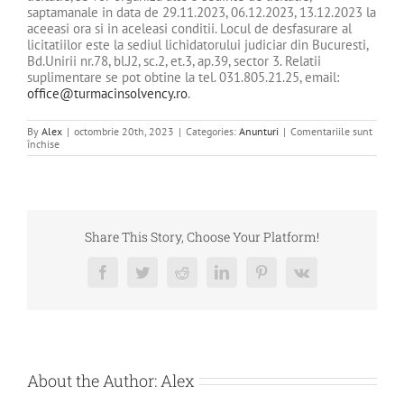
saptamanale in data de 29.11.2023, 06.12.2023, 13.12.2023 la
aceeasi ora si in aceleasi conditii. Locul de desfasurare al
licitatiilor este la sediul lichidatorului judiciar din Bucuresti,
Bd.Unirii nr.78, bl.J2, sc.2, et.3, ap.39, sector 3. Relatii
suplimentare se pot obtine la tel. 031.805.21.25, email:
office@turmacinsolvency.ro
.
By
Alex
|
octombrie 20th, 2023
|
Categories:
Anunturi
|
Comentariile sunt
pentru
închise
de
vanzare
terenuri
Budureasa
Bihor
–
GEOASSET
Share This Story, Choose Your Platform!
SRL
Facebook
Twitter
Reddit
LinkedIn
Pinterest
Vk
About the Author:
Alex