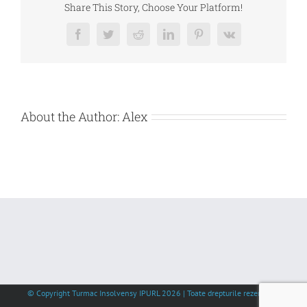
LOGISTIC
Share This Story, Choose Your Platform!
SRL,
Facebook
Twitter
Reddit
LinkedIn
Pinterest
Vk
About the Author:
Alex
© Copyright Turmac Insolvensy IPURL
2026 | Toate drepturile rezervate |