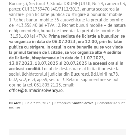
Bucureşti, Sectorul 3, Strada DRUMEŢULUI, Nr. 54, camera C3,
parter, CUI 31739470, J40/7112/2013
,
anunta scoaterea la
vanzare prin licitatie publica cu strigare a bunurilor mobile:
1.Pachet bunuri mobile 35 autovehicule la pretul de pornire
de 413,358.40 lei +TVA ; 2. Pachet bunuri mobile – de natura
echipamentelor, bunuri de inventar la pretul de pornire de
31,581.60 lei +TVA;
Prima sedinta de licitatie a bunurilor se
va organiza in data de 06.07.2023, ora 12.00, prin licitatie
publica cu strigare. In cazul in care bunurile nu se vor vinde
la primul termen de licitatie, se vor organiza alte 4 sedinte
de licitatie, bisaptamanale in data de 11.07.2023,
13.07.2023, 18.07.2023 si 20.07.2023 la aceeasi ora si in
aceleasi conditii
. Locul de desfasurare al licitatiilor este la
sediul lichidatorului judiciar din Bucuresti, Bd.Unirii nr.78,
bl.J2, sc.2, et.3, ap.39, sector 3. Relatii suplimentare se pot
obtine la tel. 031.805.21.25, email:
office@turmacinsolvency.ro
.
By
Alex
|
iunie 27th, 2023
|
Categories:
Vanzari active
|
Comentariile sunt
pentru
închise
de
vanzare
bunuri
mobile
–
CITY