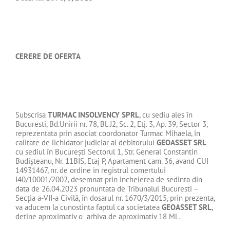
CERERE DE OFERTA
Subscrisa
TURMAC INSOLVENCY SPRL
, cu sediu ales în
Bucuresti, Bd.Unirii nr. 78, Bl. J2, Sc. 2, Etj. 3, Ap. 39, Sector 3,
reprezentata prin asociat coordonator Turmac Mihaela, în
calitate de lichidator judiciar al debitorului
GEOASSET SRL
cu sediul în Bucureşti Sectorul 1, Str. General Constantin
Budişteanu, Nr. 11BIS, Etaj P, Apartament cam. 36, avand CUI
14931467, nr. de ordine in registrul comertului
J40/10001/2002, desemnat prin incheierea de sedinta din
data de 26.04.2023 pronuntata de Tribunalul Bucuresti –
Secţia a-VII-a Civilă, în dosarul nr. 1670/3/2015, prin prezenta,
va aducem la cunostinta faptul ca societatea
GEOASSET SRL
,
detine aproximativ o arhiva de aproximativ 18 ML.