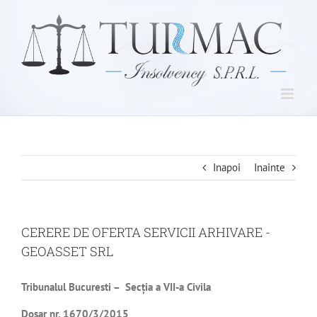
Skip
to
content
Inapoi
Inainte
CERERE DE OFERTA SERVICII ARHIVARE -
GEOASSET SRL
Tribunalul Bucuresti – Secţia a VII-a Civila
Dosar nr.
1670/3/2015