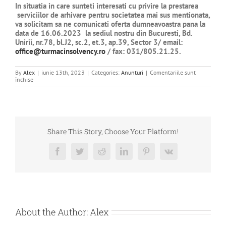
In situatia in care sunteti interesati cu privire la prestarea
serviciilor de arhivare pentru societatea mai sus mentionata,
va solicitam sa ne comunicati oferta dumneavoastra pana la
data de 16.06.2023 la sediul nostru din Bucuresti,
Bd.
Unirii, nr.78, bl.J2, sc.2, et.3, ap.39, Sector 3
/ email:
office@turmacinsolvency.ro
/ fax: 031/805.21.25.
By
Alex
|
iunie 13th, 2023
|
Categories:
Anunturi
|
Comentariile sunt
pentru
închise
CERERE
DE
OFERTA
SERVICII
ARHIVARE
-
GEOASSET
Share This Story, Choose Your Platform!
SRL
Facebook
Twitter
Reddit
LinkedIn
Pinterest
Vk
About the Author:
Alex