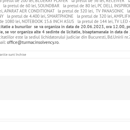
 pretul de 200 lei, BLUERAY PLAYER la pretul de 56 lei, RECEIVER l
a pretul de 60 lei, SOUNDBAR la pretul de 80 lei, PC DELL INSPIRON
ei, APARAT AER CONDITIONAT la pretul de 320 lei, TV PANASONIC la p
NY la pretul de 4.400 lei, SMARTPHONE la pretul de 320 lei, AMPLIF
de 1080 lei, NOTEBOOK 15.6 INCH ASUS la pretul de 144 lei, TV LED 4
itatie a bunurilor se va organiza in data de 20.06.2023, ora 12.00, prin
tie, se vor organiza alte 4 sedinte de licitatie, bisaptamanale in dat
tatiilor este la sediul lichidatorului judiciar din Bucuresti, Bd.Unirii nr.78
ail:
office@turmacinsolvency.ro
.
pentru
riile sunt închise
DE
VANZARE
BUNURI
MOBILE
-
ASOCIAŢIA
CULTURALĂ
ULTIMA
CONCEPT