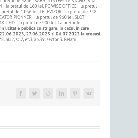
a pretul de 48 lei, SABAJ SYSTEM TV STAND IR XL
 la pretul de 160 lei, PC WISE OFFICE la pretul
retul de 1.056 lei, TELEVIZOR la pretul de 348
ICATOR PIONNER la pretul de 960 lei, SLOT
K UHD la pretul de 900 lei. La preturile
 licitatie publica cu strigare. In cazul in care
a de 22.06.2023, 27.06.2023 si 04.07.2023 la aceeasi
, bl.J2, sc.2, et.3, ap.39, sector 3. Relatii
Facebook
Twitter
Reddit
LinkedIn
Pinterest
Vk