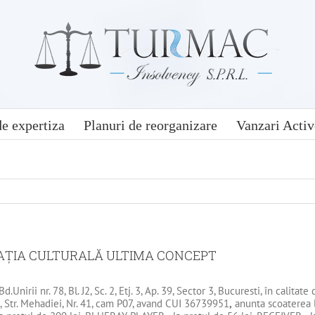
e expertiza
Planuri de reorganizare
Vanzari Activ
IAŢIA CULTURALĂ ULTIMA CONCEPT
Bd.Unirii nr. 78, Bl. J2, Sc. 2, Etj. 3, Ap. 39, Sector 3, Bucuresti, în calitat
6, Str. Mehadiei, Nr. 41, cam P07, avand CUI 36739951
,
anunta scoaterea la