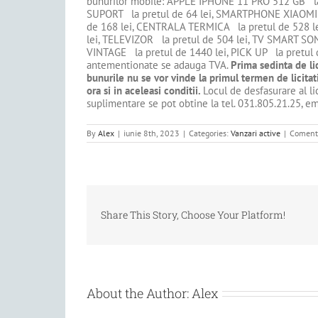
bunurilor mobile: APPLE IPHONE 11 PRO 512 GB la
SUPORT la pretul de 64 lei, SMARTPHONE XIAOMI l
de 168 lei, CENTRALA TERMICA la pretul de 528 l
lei, TELEVIZOR la pretul de 504 lei, TV SMART SO
VINTAGE la pretul de 1440 lei, PICK UP la pretul 
antementionate se adauga TVA.
Prima sedinta de lic
bunurile nu se vor vinde la primul termen de licita
ora si in aceleasi conditii.
Locul de desfasurare al lici
suplimentare se pot obtine la tel. 031.805.21.25, em
By
Alex
|
iunie 8th, 2023
|
Categories:
Vanzari active
|
Comenta
Share This Story, Choose Your Platform!
About the Author:
Alex