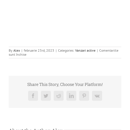
By
Alex
|
februarie 23rd, 2023
|
Categories:
Vanzari active
|
Comentariile
pentru
sunt închise
DE
VANZARE
TEREN
–
TIBIOIL
COMPANY
SRL
Share This Story, Choose Your Platform!
Facebook
Twitter
Reddit
LinkedIn
Pinterest
Vk