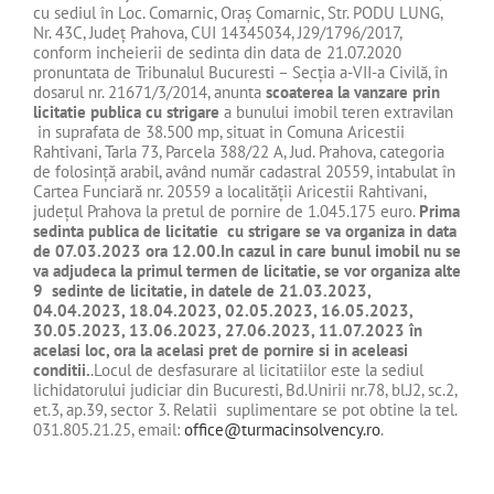
cu sediul în Loc. Comarnic, Oraş Comarnic, Str. PODU LUNG,
Nr. 43C, Județ Prahova, CUI 14345034, J29/1796/2017,
conform incheierii de sedinta din data de 21.07.2020
pronuntata de Tribunalul Bucuresti – Secţia a-VII-a Civilă, în
dosarul nr. 21671/3/2014, anunta
scoaterea la vanzare prin
licitatie publica cu strigare
a bunului imobil teren extravilan
in suprafata de 38.500 mp, situat in Comuna Aricestii
Rahtivani, Tarla 73, Parcela 388/22 A, Jud. Prahova, categoria
de folosință arabil, având număr cadastral 20559, intabulat în
Cartea Funciară nr. 20559 a localității Aricestii Rahtivani,
județul Prahova la pretul de pornire de 1.045.175 euro.
Prima
sedinta publica de licitatie cu strigare se va organiza in data
de 07.03.2023 ora 12.00.In cazul in care bunul imobil nu se
va adjudeca la primul termen de licitatie, se vor organiza alte
9 sedinte de licitatie, in datele de 21.03.2023,
04.04.2023, 18.04.2023, 02.05.2023, 16.05.2023,
30.05.2023, 13.06.2023, 27.06.2023, 11.07.2023 în
acelasi loc, ora la acelasi pret de pornire si in aceleasi
conditii.
.Locul de desfasurare al licitatiilor este la sediul
lichidatorului judiciar din Bucuresti, Bd.Unirii nr.78, bl.J2, sc.2,
et.3, ap.39, sector 3. Relatii suplimentare se pot obtine la tel.
031.805.21.25, email:
office@turmacinsolvency.ro
.