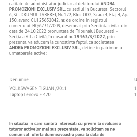
calitate de administrator judiciar al debitorului
ANDRA
PROMOZIONI EXCLUSIV
SRL
, cu sediul în Bucureşti Sectorul
6, Str. DRUMUL TABEREI, Nr. 122, Bloc OD2, Scara 4, Etaj 4, Ap.
150, avand CUI 25652042, nr. de ordine in registrul
comertului J40/6731/2009, desemnat prin Sentinta civila din
data de 24.10.2022 pronuntata de Tribunalul Bucuresti –
Secţia a VII-a Civilă, în dosarul nr.
19463/3/2022
, prin
prezenta, va aducem la cunostinta faptul ca societatea
ANDRA PROMOZIONI EXCLUSIV
SRL
,
detine in patrimoniu
urmatoarele active:
Denumire
VOLKSWAGEN TIGUAN /2011
1
Laptop Lenovo E 420
1
In situatia in care sunteti interesati cu privire la evaluarea
tuturor activelor mai sus prezentate, va solicitam sa ne
comunicati oferta dumneavoastra pana la data de