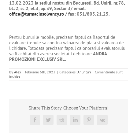
13.02.2023 la sediul nostru din Bucuresti,
Bd. Unirii, nr.78,
bl.J2, sc.2, et.3, ap.39, Sector 3
/ email:
office@turmacinsolvency.ro
/ fax: 031/805.21.25.
Pentru bunurile mobile, precizam faptul ca Raportul de
evaluare trebuie sa contina valoarea de piata si valoarea de
lichidare. Totodata precizam faptul ca onorariul evaluatorului
va fi achitat din averea societatii debitoare
ANDRA
PROMOZIONI EXCLUSIV
SRL
.
By
Alex
|
februarie 6th, 2023
|
Categories:
Anunturi
|
Comentariile sunt
pentru
închise
CERERE
OFERTA
EVALUARE
–
ANDRA
PROMOZIONI
EXCLUSIV
Share This Story, Choose Your Platform!
SRL
Facebook
Twitter
Reddit
LinkedIn
Pinterest
Vk