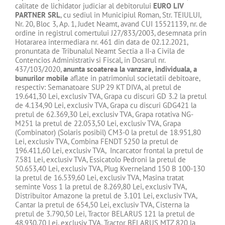
calitate de lichidator judiciar al debitorului
EURO LIV
PARTNER SRL
, cu sediul in Municipiul Roman, Str. TEIULUI,
Nr. 20, Bloc 3, Ap. 1, Judet Neamt, avand CUI 15521139, nr. de
ordine in registrul comertului J27/833/2003, desemnata prin
Hotararea intermediara nr. 461 din data de 02.12.2021,
pronuntata de Tribunalul Neamt Sectia a II-a Civila de
Contencios Administrativ si Fiscal, in Dosarul nr.
437/103/2020,
anunta scoaterea la vanzare, individuala, a
bunurilor mobile
aflate in patrimoniul societatii debitoare,
respectiv: Semanatoare SUP 29 KT DIVA, al pretul de
19.641,30 Lei, exclusiv TVA, Grapa cu discuri GD 3.2 la pretul
de 4.134,90 Lei, exclusiv TVA, Grapa cu discuri GDG421 la
pretul de 62.369,30 Lei, exclusiv TVA, Grapa rotativa NG-
M251 la pretul de 22.053,50 Lei, exclusiv TVA, Grapa
(Combinator) (Solaris posibil) CM3-0 la pretul de 18.951,80
Lei, exclusiv TVA, Combina FENDT 5250 la pretul de
196.411,60 Lei, exclusiv TVA, Incarcator frontal la pretul de
7.581 Lei, exclusiv TVA, Essicatolo Pedroni la pretul de
50.653,40 Lei, exclusiv TVA, Plug Kverneland 150 B 100-130
la pretul de 16.539,60 Lei, exclusiv TVA, Masina tratat
seminte Voss 1 la pretul de 8.269,80 Lei, exclusiv TVA,
Distribuitor Amazone la pretul de 3.101 Lei, exclusiv TVA,
Cantar la pretul de 654,50 Lei, exclusiv TVA, Cisterna la
pretul de 3.790,50 Lei, Tractor BELARUS 121 la pretul de
48.930,70 Lei, exclusiv TVA, Tractor BELARUS MTZ 820 la