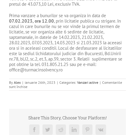
pretul de 43.073,10 Lei, exclusiv TVA.
Prima vanzare a bunurilor se va organiza in data de
07.02.2023,
ora 12.00
, prin licitatie publica cu strigare. In
cazul in care bunurile nu se vor vinde la primul termen de
licitatie, se vor organiza alte 6 sedinte de licitatie,
saptamanale, in datele de 14.02.2023, 21.02.2023,
28.02.2023, 07.03.2023, 14.03.2023 si 21.03.2023 la aceeasi
ora si in aceleasi conditii. Locul de desfasurare al licitatiilor
este la sediul lichidatorului judiciar din Bucuresti, Bd.Unirii
nr.78, bl.J2, sc.2, et.3, ap.39, sector 3. Relatii suplimentare se
pot obtine la tel. 031.805.21.25 sau pe e-mail:
office@turmacinsolvency.ro
By
Alex
|
ianuarie 26th, 2023
|
Categories:
Vanzari active
|
Comentariile
pentru
sunt închise
DE
VANZARE
BUNURI
MOBILER
–
DEBITOARE
EURO
Share This Story, Choose Your Platform!
LIV
PARTNER
SRL
Facebook
Twitter
Reddit
LinkedIn
Pinterest
Vk