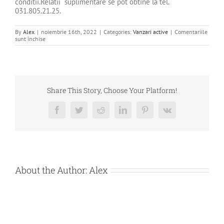
conditii.Relatii suplimentare se pot obtine la tel.
031.805.21.25.
By
Alex
|
noiembrie 16th, 2022
|
Categories:
Vanzari active
|
Comentariile
pentru
sunt închise
DE
VANZARE
BUNURI
MOBILE
–
AUTOTURISME
DEBITOARE
Share This Story, Choose Your Platform!
ROMSYS
SRL
Facebook
Twitter
Reddit
LinkedIn
Pinterest
Vk
About the Author:
Alex