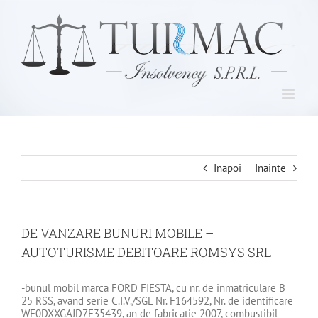
Skip
to
content
Inapoi
Inainte
DE VANZARE BUNURI MOBILE –
AUTOTURISME DEBITOARE ROMSYS SRL
-bunul mobil marca FORD FIESTA, cu nr. de inmatriculare B
25 RSS, avand serie C.I.V./SGL Nr. F164592, Nr. de identificare
WF0DXXGAJD7E35439, an de fabricatie 2007, combustibil