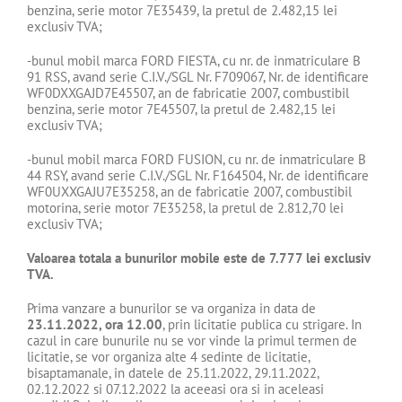
benzina, serie motor 7E35439, la pretul de 2.482,15 lei
exclusiv TVA;
-bunul mobil marca FORD FIESTA, cu nr. de inmatriculare B
91 RSS, avand serie C.I.V./SGL Nr. F709067, Nr. de identificare
WF0DXXGAJD7E45507, an de fabricatie 2007, combustibil
benzina, serie motor 7E45507, la pretul de 2.482,15 lei
exclusiv TVA;
-bunul mobil marca FORD FUSION, cu nr. de inmatriculare B
44 RSY, avand serie C.I.V./SGL Nr. F164504, Nr. de identificare
WF0UXXGAJU7E35258, an de fabricatie 2007, combustibil
motorina, serie motor 7E35258, la pretul de 2.812,70 lei
exclusiv TVA;
Valoarea totala a bunurilor mobile este de 7.777 lei exclusiv
TVA.
Prima vanzare a bunurilor se va organiza in data de
23.11.2022, ora 12.00
, prin licitatie publica cu strigare. In
cazul in care bunurile nu se vor vinde la primul termen de
licitatie, se vor organiza alte 4 sedinte de licitatie,
bisaptamanale, in datele de 25.11.2022, 29.11.2022,
02.12.2022 si 07.12.2022 la aceeasi ora si in aceleasi