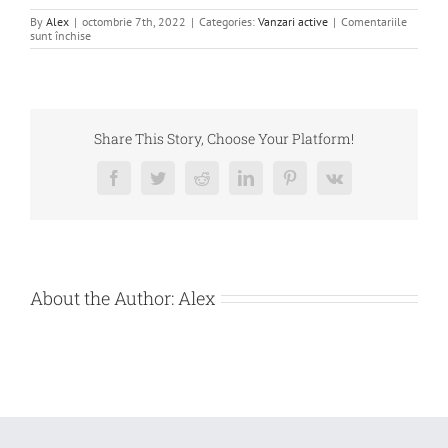
By
Alex
|
octombrie 7th, 2022
|
Categories:
Vanzari active
|
Comentariile
pentru
sunt închise
de
vanzare
bunuri
imobile
–
MAURER
&
Share This Story, Choose Your Platform!
KASPER
CONSTRUCT
SRL
Facebook
Twitter
Reddit
LinkedIn
Pinterest
Vk
About the Author:
Alex