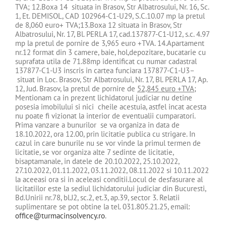
TVA; 12.Boxa 14 situata in Brasov, Str Albatrosului, Nr. 16, Sc.
1, Et. DEMISOL, CAD 102964-C1-U29, S.C.10.07 mp la pretul
de 8,060 euro+ TVA;13.Boxa 12 situata in Brasov, Str
Albatrosului, Nr. 17, Bl. PERLA 17, cad.137877-C1-U12, s.c. 4.97
mp la pretul de pornire de 3,965 euro +TVA. 14.Apartament
nr.12 format din 3 camere, baie, hol,depozitare, bucatarie cu
suprafata utila de 71.88mp identificat cu numar cadastral
137877-C1-U3 inscris in cartea funciara 137877-C1-U3–
situat in Loc. Brasov, Str Albatrosului, Nr. 17, Bl. PERLA 17, Ap.
12, Jud. Brasov, la pretul de pornire de
52,845 euro +TVA
;
Mentionam ca in prezent lichidatorul judiciar nu detine
posesia imobilului si nici cheile acestuia, astfel incat acesta
nu poate fi vizionat la interior de eventualii cumparatori.
Prima vanzare a bunurilor se va organiza in data de
18.10.2022, ora 12.00, prin licitatie publica cu strigare. In
cazul in care bunurile nu se vor vinde la primul termen de
licitatie, se vor organiza alte 7 sedinte de licitatie,
bisaptamanale, in datele de 20.10.2022, 25.10.2022,
27.10.2022, 01.11.2022, 03.11.2022, 08.11.2022 si 10.11.2022
la aceeasi ora si in aceleasi conditii.Locul de desfasurare al
licitatiilor este la sediul lichidatorului judiciar din Bucuresti,
Bd.Unirii nr.78, bl.J2, sc.2, et.3, ap.39, sector 3. Relatii
suplimentare se pot obtine la tel. 031.805.21.25, email:
office@turmacinsolvency.ro
.