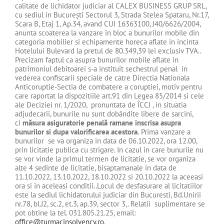
calitate de lichidator judiciar al CALEX BUSINESS GRUP SRL,
cu sediul in Bucureşti Sectorul 3, Strada Stelea Spataru, Nr.17,
Scara B, Etaj 1, Ap.34, avand CUI 16363100, J40/6626/2004,
anunta scoaterea la vanzare in bloc a bunurilor mobile din
categoria mobilier si echipamente horeca aflate in incinta
Hotelului Bulevard la pretul de 80.349,39 lei exclusiv TVA..
Precizam faptul ca asupra bunurilor mobile aflate in
patrimoniul debitoarei s-a instituit sechestrul penal in
vederea confiscarii speciale de catre Directia Nationala
Anticoruptie-Sectia de combatere a coruptiei, motiv pentru
care raportat la dispozitiile art.91 din Legea 85/2014 si cele
ale Deciziei nr. 1/2020, pronuntata de ÎCCJ , in situatia
adjudecarii, bunurile nu sunt dobândite libere de sarcini,
ci
măsura asiguratorie penală ramane inscrisa asupra
bunurilor si dupa valorificarea acestora.
Prima vanzare a
bunurilor se va organiza in data de 06.10.2022, ora 12.00,
prin licitatie publica cu strigare. In cazul in care bunurile nu
se vor vinde la primul termen de licitatie, se vor organiza
alte 4 sedinte de licitatie, bisaptamanale in data de
11.10.2022, 13.10.2022, 18.10.2022 si 20.10.2022 la aceeasi
ora si in aceleasi conditii..Locul de desfasurare al licitatiilor
este la sediul lichidatorului judiciar din Bucuresti, Bd.Unirii
nr.78, bl.J2, sc.2, et.3, ap.39, sector 3,. Relatii suplimentare se
pot obtine la tel. 031.805.21.25, email:
office@turmacinsolvency.ro
.