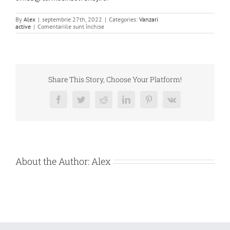
By
Alex
|
septembrie 27th, 2022
|
Categories:
Vanzari
pentru
active
|
Comentariile sunt închise
DE
VANZARE
BUNURI
MOBILE
–
CALEX
BUSINESS
Share This Story, Choose Your Platform!
GRUP
SRL
Facebook
Twitter
Reddit
LinkedIn
Pinterest
Vk
About the Author:
Alex