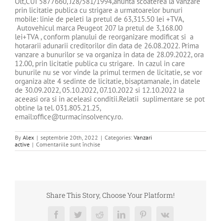
Olt,CUI 5877660, J28/581/1994,anunta scoaterea la vanzare
prin licitatie publica cu strigare a urmatoarelor bunuri
mobile: linie de peleti la pretul de 63,315.50 lei +TVA,
Autovehicul marca Peugeot 207 la pretul de 3,168.00
lei+TVA , conform planului de reorganizare modificat si a
hotararii adunarii creditorilor din data de 26.08.2022. Prima
vanzare a bunurilor se va organiza in data de 28.09.2022, ora
12.00, prin licitatie publica cu strigare. In cazul in care
bunurile nu se vor vinde la primul termen de licitatie, se vor
organiza alte 4 sedinte de licitatie, bisaptamanale, in datele
de 30.09.2022, 05.10.2022, 07.10.2022 si 12.10.2022 la
aceeasi ora si in aceleasi conditii.Relatii suplimentare se pot
obtine la tel. 031.805.21.25,
email:office@turmacinsolvency.ro.
By
Alex
|
septembrie 20th, 2022
|
Categories:
Vanzari
pentru
active
|
Comentariile sunt închise
DE
VANZARE
BUNURI
MOBILE
Share This Story, Choose Your Platform!
Facebook
Twitter
Reddit
LinkedIn
Pinterest
Vk