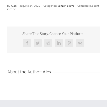
By
Alex
|
august 5th, 2022
|
Categories:
Vanzari active
|
Comentariile sunt
pentru
închise
VANZARE
BUNURI
MOBILE
APARATURA,
BIROTICA,
ETC.
DEBITOARE
Share This Story, Choose Your Platform!
ROMSYS
SRL
Facebook
Twitter
Reddit
LinkedIn
Pinterest
Vk
About the Author:
Alex