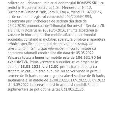
calitate de lichidator judiciar al debitorului
ROMSYS SRL
,
cu
sediul in Bucuresti Sectorul 1, Str. Menuetului, Nr. 12,
Bucharest Business Park, Corp D, Etaj 4, avand CUI 4800537,
nr. de ordine in registrul comertului J40/20069/1993,
desemnata prin Incheierea de sedinta din data de
25.09.2020, pronuntata de Tribunalul Bucuresti – Sectia a VII-
a Civila, in Dosarul nr. 10810/3/2016, anunta scoaterea la
vanzare in bloc a bunurilor mobile aflate in patrimoniul
societatii, constand in mobilier, aparatura birotica si aparatura
tehnica specifice obiectului de activitate:
Activităţi de
consultanţă în tehnologia informaţiei,
in conformitate cu
hotararea Adunarii creditorilor din data de 05.05.2022.
Valoarea totala a bunurilor mobile este de
186.631,90
lei
exclusiv TVA.
Prima vanzare a bunurilor se va organiza in
data de
18.08.2022, ora 12.00
, prin licitatie publica cu
strigare. In cazul in care bunurile nu se vor vinde la primul
termen de licitatie, se vor organiza alte 4 sedinte de licitatie,
saptamanale, in datele de 25.08.2022, 01.09.2022, 08.09.2022
si 15.09.2022 la aceeasi ora si in aceleasi conditii. Relatii
suplimentare se pot obtine la tel. 031.805.21.25.