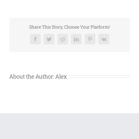
vanzare
bunuri
mobile
–
MAURER
&
Share This Story, Choose Your Platform!
KASPER
CONSTRUCT
SRL,
Facebook
Twitter
Reddit
LinkedIn
Pinterest
Vk
About the Author:
Alex