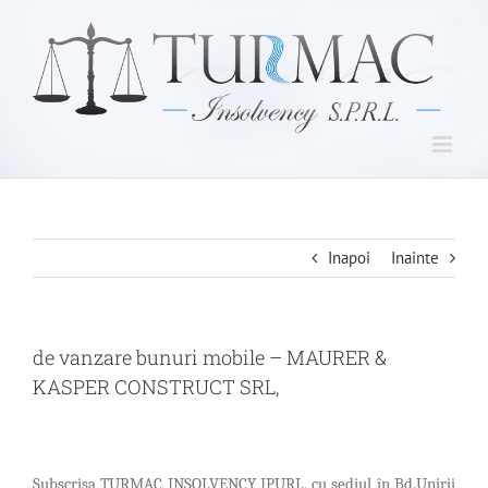
Skip
to
content
Inapoi
Inainte
de vanzare bunuri mobile – MAURER &
KASPER CONSTRUCT SRL,
Subscrisa TURMAC INSOLVENCY IPURL, cu sediul în Bd.Unirii