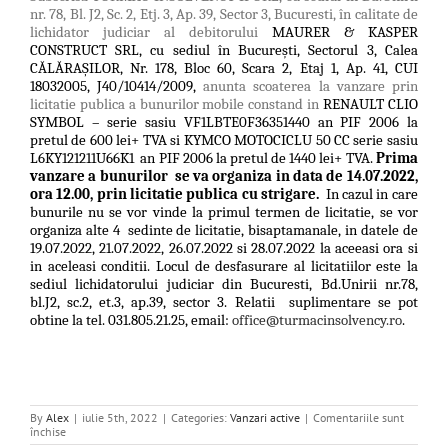
nr. 78, Bl. J2, Sc. 2, Etj. 3, Ap. 39, Sector 3, Bucuresti, în calitate de
lichidator
judiciar al debitorului
MAURER & KASPER
CONSTRUCT SRL
, cu sediul în
Bucureşti, Sectorul 3, Calea
CĂLĂRAŞILOR, Nr. 178, Bloc 60, Scara 2, Etaj 1, Ap. 41
, CUI
18032005
,
J40/10414/2009
,
anunta scoaterea la vanzare prin
licitatie publica a bunurilor mobile constand in
RENAULT CLIO
SYMBOL – serie sasiu VF1LBTE0F36351440 an PIF 2006 la
pretul de 600 lei+ TVA si KYMCO MOTOCICLU
50 CC serie sasiu
L6KY121211U66K1
an PIF 2006 la pretul de 1440 lei+ TVA.
Prima
vanzare a bunurilor
se va organiza in data de 14.07.2022,
ora 12.00, prin licitatie publica cu strigare.
In cazul in care
bunurile nu se vor vinde la primul termen de licitatie,
se vor
organiza alte 4
sedinte de licitatie, bisaptamanale, in datele de
19.07.2022, 21.07.2022, 26.07.2022 si 28.07.2022 la aceeasi ora si
in aceleasi conditii. Locul de desfasurare al licitatiilor este la
sediul lichidatorului judiciar din Bucuresti,
Bd.Unirii nr.78,
bl.J2, sc.2, et.3, ap.39, sector 3
.
Relatii
suplimentare se pot
obtine la tel. 031.805.21.25, email:
office@turmacinsolvency.ro
.
By
Alex
|
iulie 5th, 2022
|
Categories:
Vanzari active
|
Comentariile sunt
pentru
închise
de