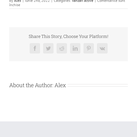
By
Alex
|
iunie 2nd, 2022
|
Categories:
Vanzari active
|
Comentariile sunt
pentru
închise
DE
VANZARE
–
BUNURI
IMOBILE
–
CONSTR.UTIL.COM
Share This Story, Choose Your Platform!
SRL
Facebook
Twitter
Reddit
LinkedIn
Pinterest
Vk
About the Author:
Alex