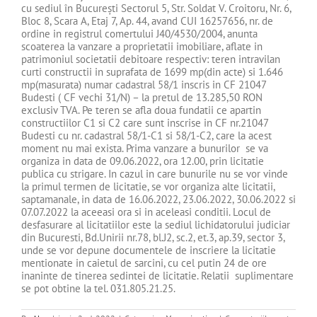
cu sediul în Bucureşti Sectorul 5, Str. Soldat V. Croitoru, Nr. 6,
Bloc 8, Scara A, Etaj 7, Ap. 44, avand CUI 16257656, nr. de
ordine in registrul comertului J40/4530/2004, anunta
scoaterea la vanzare a proprietatii imobiliare, aflate in
patrimoniul societatii debitoare respectiv: teren intravilan
curti constructii in suprafata de 1699 mp(din acte) si 1.646
mp(masurata) numar cadastral 58/1 inscris in CF 21047
Budesti ( CF vechi 31/N) – la pretul de 13.285,50 RON
exclusiv TVA. Pe teren se afla doua fundatii ce apartin
constructiilor C1 si C2 care sunt inscrise in CF nr.21047
Budesti cu nr. cadastral 58/1-C1 si 58/1-C2, care la acest
moment nu mai exista. Prima vanzare a bunurilor se va
organiza in data de 09.06.2022, ora 12.00, prin licitatie
publica cu strigare. In cazul in care bunurile nu se vor vinde
la primul termen de licitatie, se vor organiza alte licitatii,
saptamanale, in data de 16.06.2022, 23.06.2022, 30.06.2022 si
07.07.2022 la aceeasi ora si in aceleasi conditii. Locul de
desfasurare al licitatiilor este la sediul lichidatorului judiciar
din Bucuresti, Bd.Unirii nr.78, bl.J2, sc.2, et.3, ap.39, sector 3,
unde se vor depune documentele de inscriere la licitatie
mentionate in caietul de sarcini, cu cel putin 24 de ore
inaninte de tinerea sedintei de licitatie. Relatii suplimentare
se pot obtine la tel. 031.805.21.25.