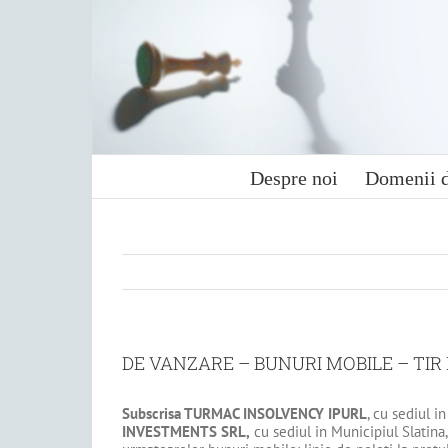
Skip
to
content
Despre noi
Domenii d
DE VANZARE – BUNURI MOBILE – TI
Subscrisa
TURMAC INSOLVENCY IPURL
, cu sediul in
INVESTMENTS SRL
,
cu sediul in Municipiul Slatina,