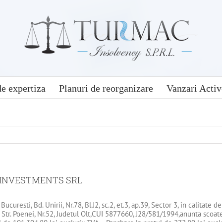
e expertiza
Planuri de reorganizare
Vanzari Activ
R INVESTMENTS SRL
 Bucuresti, Bd. Unirii, Nr.78, Bl.J2, sc.2, et.3, ap.39, Sector 3, în calitate
 Str. Poenei, Nr.52, Judetul Olt,CUI 5877660, J28/581/1994,anunta scoater