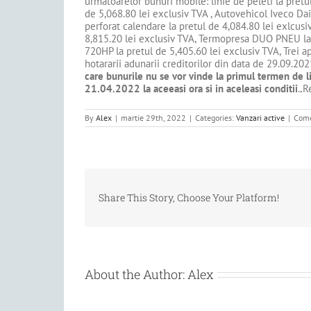
urmatoarelor bunuri mobile: linie de peleti la pret
de 5,068.80 lei exclusiv TVA , Autovehicol Iveco Dail
perforat calendare la pretul de 4,084.80 lei exlcusi
8,815.20 lei exclusiv TVA, Termopresa DUO PNEU la pr
720HP la pretul de 5,405.60 lei exclusiv TVA, Trei a
hotararii adunarii creditorilor din data de 29.09.20
care bunurile nu se vor vinde la primul termen de l
21.04.2022 la aceeasi ora si in aceleasi conditii
.
.
R
By
Alex
|
martie 29th, 2022
|
Categories:
Vanzari active
|
Come
Share This Story, Choose Your Platform!
About the Author:
Alex