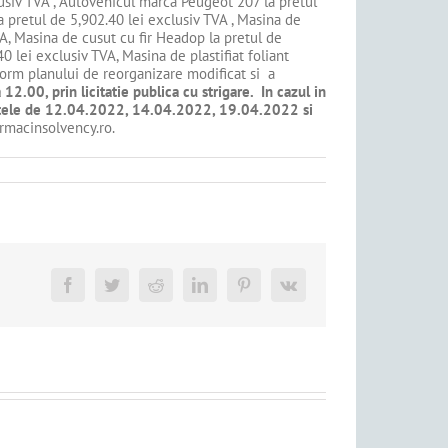
lusiv TVA , Autovehicul marca Peugeot 207 la pretul
a pretul de 5,902.40 lei exclusiv TVA , Masina de
VA, Masina de cusut cu fir Headop la pretul de
 lei exclusiv TVA, Masina de plastifiat foliant
nform planului de reorganizare modificat si a
2.00, prin licitatie publica cu strigare. In cazul in
in datele de 12.04.2022, 14.04.2022, 19.04.2022 si
urmacinsolvency.ro.
Facebook
Twitter
Reddit
LinkedIn
Pinterest
Vk