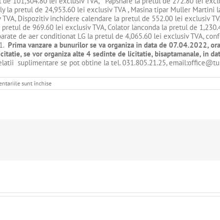
ul de 101,304.80 lei exclusiv TVA, Papshare la pretul de 272.80 lei exc
y la pretul de 24,953.60 lei exclusiv TVA , Masina tipar Muller Martini l
v TVA, Dispozitiv inchidere calendare la pretul de 552.00 lei exclusiv T
etul de 969.60 lei exclusiv TVA, Colator lanconda la pretul de 1,230.40
parate de aer conditionat LG la pretul de 4,065.60 lei exclusiv TVA, co
21.
Prima vanzare a bunurilor se va organiza in data de 07.04.2022, ora 1
icitatie, se vor organiza alte 4 sedinte de licitatie, bisaptamanale, 
elatii suplimentare se pot obtine la tel. 031.805.21.25, email:office@t
pentru
ntariile sunt închise
DE
VANZARE
–
BUNURI
MOBILE
–
TIR
INVESTMENTS
SRL