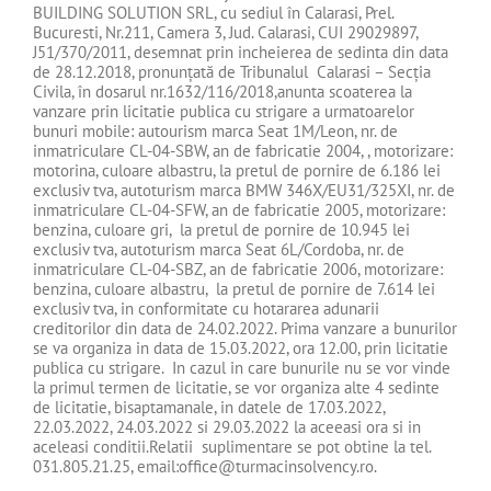
BUILDING SOLUTION SRL, cu sediul în Calarasi, Prel.
Bucuresti, Nr.211, Camera 3, Jud. Calarasi, CUI 29029897,
J51/370/2011, desemnat prin incheierea de sedinta din data
de 28.12.2018, pronunţată de Tribunalul Calarasi – Secţia
Civila, în dosarul nr.1632/116/2018,anunta scoaterea la
vanzare prin licitatie publica cu strigare a urmatoarelor
bunuri mobile: autourism marca Seat 1M/Leon, nr. de
inmatriculare CL-04-SBW, an de fabricatie 2004, , motorizare:
motorina, culoare albastru, la pretul de pornire de 6.186 lei
exclusiv tva, autoturism marca BMW 346X/EU31/325XI, nr. de
inmatriculare CL-04-SFW, an de fabricatie 2005, motorizare:
benzina, culoare gri, la pretul de pornire de 10.945 lei
exclusiv tva, autoturism marca Seat 6L/Cordoba, nr. de
inmatriculare CL-04-SBZ, an de fabricatie 2006, motorizare:
benzina, culoare albastru, la pretul de pornire de 7.614 lei
exclusiv tva, in conformitate cu hotararea adunarii
creditorilor din data de 24.02.2022. Prima vanzare a bunurilor
se va organiza in data de 15.03.2022, ora 12.00, prin licitatie
publica cu strigare. In cazul in care bunurile nu se vor vinde
la primul termen de licitatie, se vor organiza alte 4 sedinte
de licitatie, bisaptamanale, in datele de 17.03.2022,
22.03.2022, 24.03.2022 si 29.03.2022 la aceeasi ora si in
aceleasi conditii.Relatii suplimentare se pot obtine la tel.
031.805.21.25, email:office@turmacinsolvency.ro.