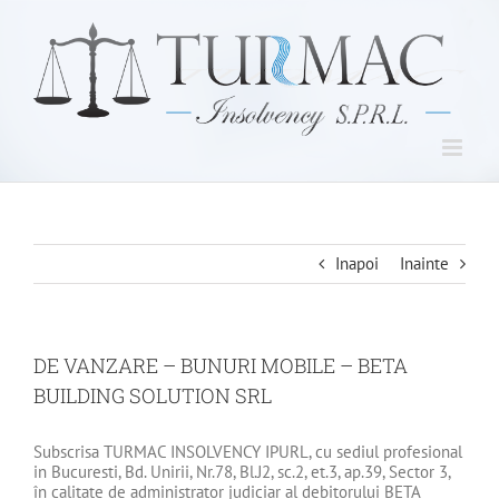
Skip
to
content
Inapoi
Inainte
DE VANZARE – BUNURI MOBILE – BETA
BUILDING SOLUTION SRL
Subscrisa TURMAC INSOLVENCY IPURL, cu sediul profesional
in Bucuresti, Bd. Unirii, Nr.78, Bl.J2, sc.2, et.3, ap.39, Sector 3,
în calitate de administrator judiciar al debitorului BETA