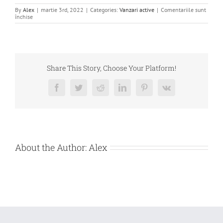
By
Alex
|
martie 3rd, 2022
|
Categories:
Vanzari active
|
Comentariile sunt
pentru
închise
DE
VANZARE
–
BUNURI
MOBILE
–
BETA
Share This Story, Choose Your Platform!
BUILDING
SOLUTION
SRL
Facebook
Twitter
Reddit
LinkedIn
Pinterest
Vk
About the Author:
Alex