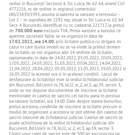
sediul în Bucureşti Sectorul 4, Str. Luica, Nr. 62-64, avand CUI
4772216, nr. de ordine in registrul comertului
J40/23439/1993, anunta scoaterea la vanzare a terenului –
Lot 2 – in suprafata de 2292 mp, situat in Str. Luica nr. 62-64
Sect. 4 Bucuresti, identificat cu nr. cadastral 221717, la pretul
de
700.000 euro
exclusiv TVA. Prima vanzare a bunului ce
apartine societatii falite se va organiza in data de
17.02.2022, ora 14.00
, prin licitatie publica cu strigare. In
cazul in care bunul imobil nu se va vinde la primul termen
de licitatie, se vor organiza alte 14 sedinte de licitatie,
saptamanale, in data de 24.02.2022, 03.03.2022, 10.03.2022,
17.03.2022, 24.03.2022, 31.03.2022, 07.04.2022, 14.04.2022,
21.04.2022, 28.04.2022, 05.05.2022, 12.05.2022, 19.05.2022 si
26.05.2022 la aceeasi ora si in aceleasi conditii. Locul de
desfasurare al licitatiilor este la sediul lichidatorului judiciar
din Bucuresti, Bd.Unirii nr.78, bl.J2, sc.2, et.3, ap.39, sector 3,
unde se vor depune documentele de inscriere la licitatie
mentionate in caietul de sarcini, cel tarziu pana in preziua
lucratoare licitatiei, ora 14.00. Date despre starea bunurilor,
pretul acestora, conditiile de inscriere la licitatie precum si
modul de organizare a acestora se pot obtine din caietul de
sarcini intocmit de lichidatorul judiciar. Caietul de sarcini se
poate achizitiona de la sediul lichidatorului judiciar din
Bucuresti, Bd.Unirii nr.78, bl.J2, sc.2, et.3, ap.39, sector 3.
Costul unui caiet de sarcini este de 500 lei exclusiv tva iar