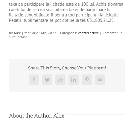
taxa de participare la licitatie este de 100 lei. Achizitionarea
caietului de sarcini si achitarea taxei de participare la
licitatie sunt obligatorii pentru toti participantii la licitatie.
Relatii suplimentare se pot obtine la tel. 031.805.21.25.
By
Alex
|
februarie 16th, 2022
|
Categories:
Vanzari active
|
Comentariile
pentru
sunt închise
DE
VANZARE
–
BUN
IMOBIL
–
COMPREST
Share This Story, Choose Your Platform!
GIM
SRL
Facebook
Twitter
Reddit
LinkedIn
Pinterest
Vk
About the Author:
Alex