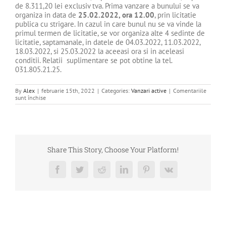
de 8.311,20 lei exclusiv tva. Prima vanzare a bunului se va
organiza in data de
25.02.2022, ora 12.00
, prin licitatie
publica cu strigare. In cazul in care bunul nu se va vinde la
primul termen de licitatie, se vor organiza alte 4 sedinte de
licitatie, saptamanale, in datele de 04.03.2022, 11.03.2022,
18.03.2022, si 25.03.2022 la aceeasi ora si in aceleasi
conditii. Relatii suplimentare se pot obtine la tel.
031.805.21.25.
By
Alex
|
februarie 15th, 2022
|
Categories:
Vanzari active
|
Comentariile
pentru
sunt închise
DE
VANZARE
–
BUN
MOBIL
–
PREGO
Share This Story, Choose Your Platform!
RISTORANTE
SRL
Facebook
Twitter
Reddit
LinkedIn
Pinterest
Vk