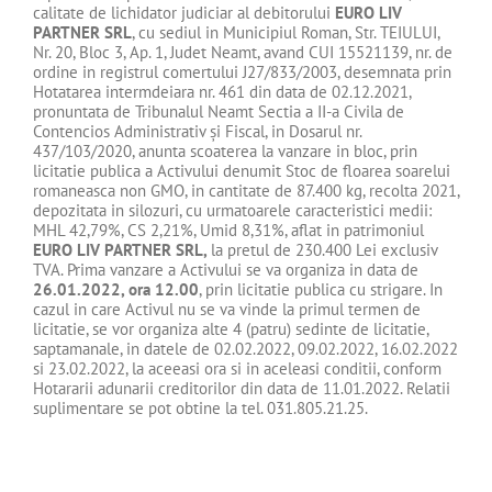
calitate de lichidator judiciar al debitorului
EURO LIV
PARTNER SRL
, cu sediul in Municipiul Roman, Str. TEIULUI,
Nr. 20, Bloc 3, Ap. 1, Judet Neamt, avand CUI 15521139, nr. de
ordine in registrul comertului J27/833/2003, desemnata prin
Hotatarea intermdeiara nr. 461 din data de 02.12.2021,
pronuntata de Tribunalul Neamt Sectia a II-a Civila de
Contencios Administrativ şi Fiscal, in Dosarul nr.
437/103/2020, anunta scoaterea la vanzare in bloc, prin
licitatie publica a Activului denumit Stoc de floarea soarelui
romaneasca non GMO, in cantitate de 87.400 kg, recolta 2021,
depozitata in silozuri, cu urmatoarele caracteristici medii:
MHL 42,79%, CS 2,21%, Umid 8,31%, aflat in patrimoniul
EURO LIV PARTNER SRL,
la pretul de 230.400 Lei exclusiv
TVA. Prima vanzare a Activului se va organiza in data de
26.01.2022, ora 12.00
, prin licitatie publica cu strigare. In
cazul in care Activul nu se va vinde la primul termen de
licitatie, se vor organiza alte 4 (patru) sedinte de licitatie,
saptamanale, in datele de 02.02.2022, 09.02.2022, 16.02.2022
si 23.02.2022, la aceeasi ora si in aceleasi conditii, conform
Hotararii adunarii creditorilor din data de 11.01.2022. Relatii
suplimentare se pot obtine la tel. 031.805.21.25.