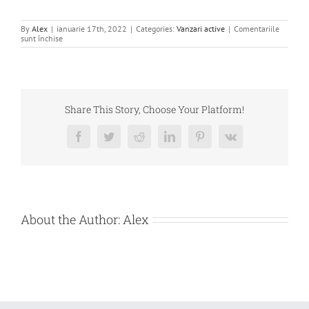
By
Alex
|
ianuarie 17th, 2022
|
Categories:
Vanzari active
|
Comentariile
pentru
sunt închise
DE
VANZARE
–
STOC
DE
FLOAREA
SOARELUI
Share This Story, Choose Your Platform!
–
EURO
LIV
Facebook
Twitter
Reddit
LinkedIn
Pinterest
Vk
PARTNER
SRL
About the Author:
Alex